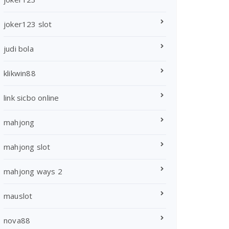
joker123 slot
judi bola
klikwin88
link sicbo online
mahjong
mahjong slot
mahjong ways 2
mauslot
nova88