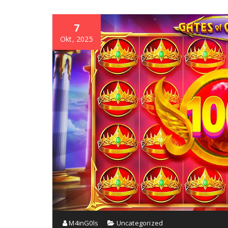
7
Okt, 2025
M4inG0ls
Uncategorized