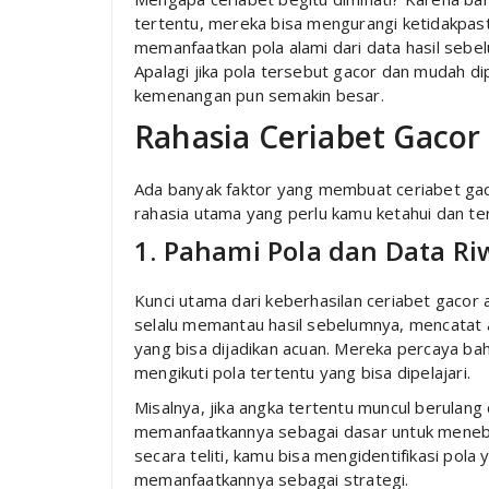
tertentu, mereka bisa mengurangi ketidakpast
memanfaatkan pola alami dari data hasil seb
Apalagi jika pola tersebut gacor dan mudah 
kemenangan pun semakin besar.
Rahasia Ceriabet Gac
Ada banyak faktor yang membuat ceriabet ga
rahasia utama yang perlu kamu ketahui dan te
1. Pahami Pola dan Data Ri
Kunci utama dari keberhasilan ceriabet gacor
selalu memantau hasil sebelumnya, mencatat 
yang bisa dijadikan acuan. Mereka percaya bah
mengikuti pola tertentu yang bisa dipelajari.
Misalnya, jika angka tertentu muncul berulan
memanfaatkannya sebagai dasar untuk meneba
secara teliti, kamu bisa mengidentifikasi pol
memanfaatkannya sebagai strategi.