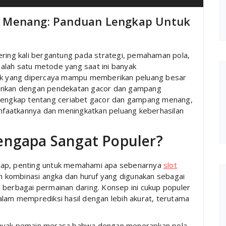
g Menang: Panduan Lengkap Untuk
ering kali bergantung pada strategi, pemahaman pola,
alah satu metode yang saat ini banyak
nik yang dipercaya mampu memberikan peluang besar
ainkan dengan pendekatan gacor dan gampang
 lengkap tentang ceriabet gacor dan gampang menang,
faatkannya dan meningkatkan peluang keberhasilan
engapa Sangat Populer?
kap, penting untuk memahami apa sebenarnya
slot
ah kombinasi angka dan huruf yang digunakan sebagai
 berbagai permainan daring. Konsep ini cukup populer
m memprediksi hasil dengan lebih akurat, terutama
anyak pemain merasa bahwa dengan menerapkan pola