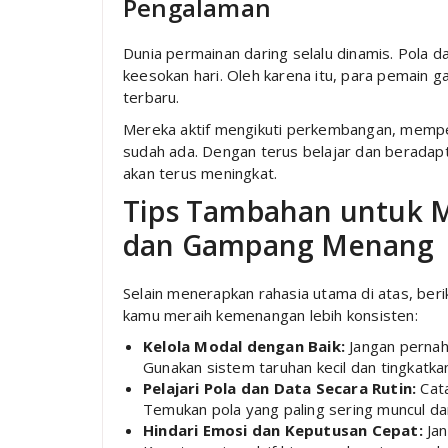
Pengalaman
Dunia permainan daring selalu dinamis. Pola da
keesokan hari. Oleh karena itu, para pemain 
terbaru.
Mereka aktif mengikuti perkembangan, mempel
sudah ada. Dengan terus belajar dan beradap
akan terus meningkat.
Tips Tambahan untuk M
dan Gampang Menang
Selain menerapkan rahasia utama di atas, be
kamu meraih kemenangan lebih konsisten:
Kelola Modal dengan Baik:
Jangan pernah
Gunakan sistem taruhan kecil dan tingkatka
Pelajari Pola dan Data Secara Rutin:
Cata
Temukan pola yang paling sering muncul da
Hindari Emosi dan Keputusan Cepat:
Jan