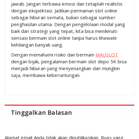
jawab. Jangan terbawa emosi dan tetaplah realistis
dengan ekspektasi. Jadikan permainan slot online
sebagai hiburan semata, bukan sebagai sumber
penghasilan utama. Dengan pengelolaan modal yang
baik dan strategi yang tepat, kita bisa menikmati
sensasi bermain slot online tanpa harus khawatir
kehilangan banyak uang.
Dengan memahami risiko dan bermain
MAUSLOT
dengan bijak, pengalaman bermain slot depo 5K bisa
menjadi hiburan yang menyenangkan dan mungkin
saja, membawa keberuntungan.
Tinggalkan Balasan
Alamat email Anda tidak akan dipublikasikan.
Ruas yang