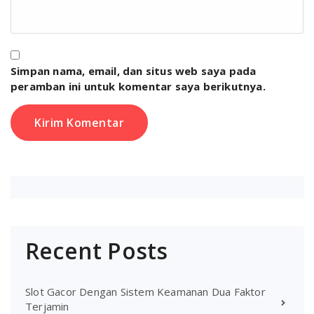
Simpan nama, email, dan situs web saya pada
peramban ini untuk komentar saya berikutnya.
Recent Posts
Slot Gacor Dengan Sistem Keamanan Dua Faktor
Terjamin