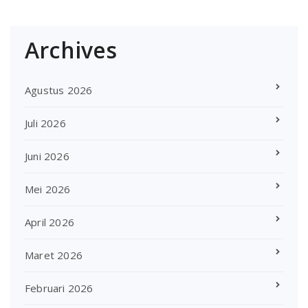
Archives
Agustus 2026
Juli 2026
Juni 2026
Mei 2026
April 2026
Maret 2026
Februari 2026