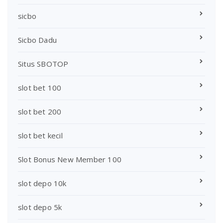
sicbo
Sicbo Dadu
Situs SBOTOP
slot bet 100
slot bet 200
slot bet kecil
Slot Bonus New Member 100
slot depo 10k
slot depo 5k