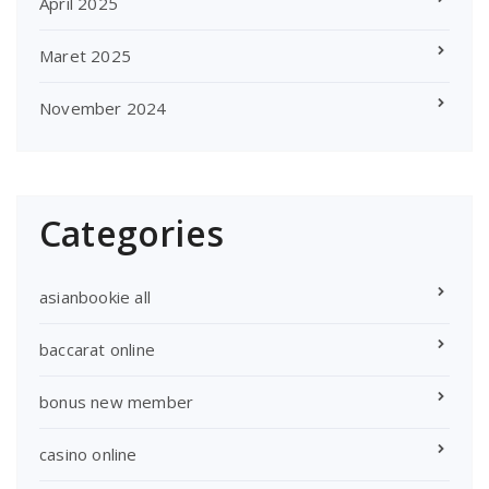
April 2025
Maret 2025
November 2024
Categories
asianbookie all
baccarat online
bonus new member
casino online