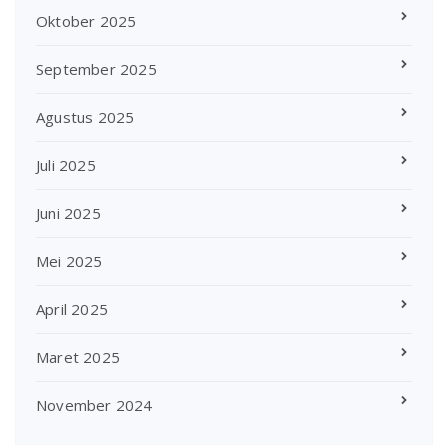
Oktober 2025
September 2025
Agustus 2025
Juli 2025
Juni 2025
Mei 2025
April 2025
Maret 2025
November 2024