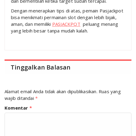
dan berhentilah ketika target sudah tercapai.
Dengan menerapkan tips di atas, pemain Pasjackpot
bisa menikmati permainan slot dengan lebih bijak,
aman, dan memiliki
PASJACKPOT
peluang menang
yang lebih besar tanpa mudah kalah.
Tinggalkan Balasan
Alamat email Anda tidak akan dipublikasikan.
Ruas yang
wajib ditandai
*
Komentar
*