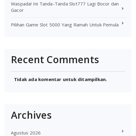
Waspada! Ini Tanda-Tanda Slot777 Lagi Bocor dan
Gacor
Pilihan Game Slot 5000 Yang Ramah Untuk Pemula
Recent Comments
Tidak ada komentar untuk ditampilkan.
Archives
Agustus 2026