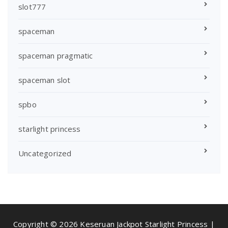
slot777
spaceman
spaceman pragmatic
spaceman slot
spbo
starlight princess
Uncategorized
Copyright © 2026 Keseruan Jackpot Starlight Princess |