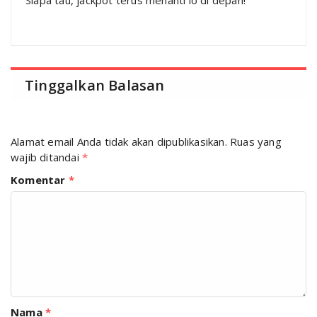
Tinggalkan Balasan
Alamat email Anda tidak akan dipublikasikan.
Ruas yang
wajib ditandai
*
Komentar
*
Nama
*