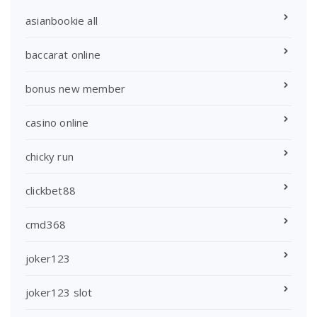
asianbookie all
baccarat online
bonus new member
casino online
chicky run
clickbet88
cmd368
joker123
joker123 slot