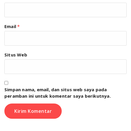
Email
*
Situs Web
Simpan nama, email, dan situs web saya pada
peramban ini untuk komentar saya berikutnya.