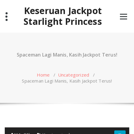
Skip
Keseruan Jackpot
to
content
Starlight Princess
Spaceman Lagi Manis, Kasih Jackpot Terus!
Home
/
Uncategorized
/
Spaceman Lagi Manis, Kasih Jackpot Terus!