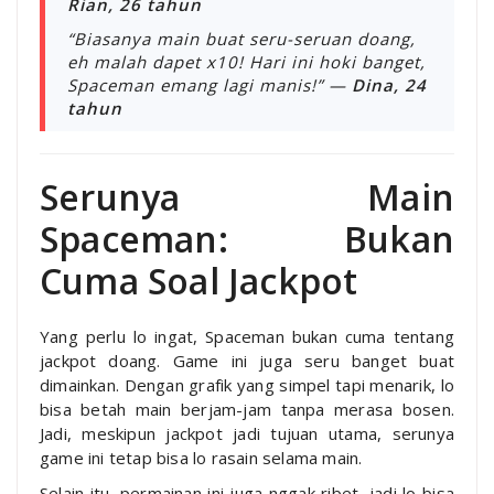
Rian, 26 tahun
“Biasanya main buat seru-seruan doang,
eh malah dapet x10! Hari ini hoki banget,
Spaceman emang lagi manis!” —
Dina, 24
tahun
Serunya Main
Spaceman: Bukan
Cuma Soal Jackpot
Yang perlu lo ingat, Spaceman bukan cuma tentang
jackpot doang. Game ini juga seru banget buat
dimainkan. Dengan grafik yang simpel tapi menarik, lo
bisa betah main berjam-jam tanpa merasa bosen.
Jadi, meskipun jackpot jadi tujuan utama, serunya
game ini tetap bisa lo rasain selama main.
Selain itu, permainan ini juga nggak ribet, jadi lo bisa