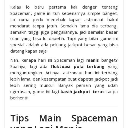
Kalau lo baru pertama kali denger tentang
Spaceman, game ini tuh sebenarnya simple banget.
Lo cuma perlu menebak kapan astronaut bakal
mendarat tanpa jatuh. Semakin lama dia terbang,
semakin tinggi juga pengaliannya, jadi semakin besar
cuan yang bisa lo dapetin. Tapi yang bikin game ini
spesial adalah ada peluang jackpot besar yang bisa
datang kapan saja!
Nah, kenapa hari ini Spaceman lagi
manis
banget?
Soalnya, lagi ada
fluktuasi pola terbang
yang
menguntungkan. Artinya, astronaut hari ini terbang
lebih lama, dan kesempatan buat dapetin jackpot jadi
lebih sering muncul. Banyak pemain yang udah
ngerasain, game ini lagi
kasih jackpot terus
tanpa
berhenti!
Tips Main Spaceman