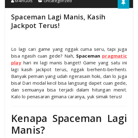
M4inG0ls
Uncategorized
Spaceman Lagi Manis, Kasih
Jackpot Terus!
Lo lagi cari game yang nggak cuma seru, tapi juga
bisa ngasih cuan gede? Nah,
Spaceman
pragmatic
play
hari ini lagi manis banget! Game yang satu ini
lagi kasih jackpot terus, nggak berhenti-berhenti.
Banyak pemain yang udah ngerasain hoki, dan lo juga
bisa! Dari modal kecil bisa langsung dapet cuan gede,
dan semuanya bisa terjadi dalam hitungan menit.
Kalo lo penasaran gimana caranya, yuk simak terus!
Kenapa Spaceman Lagi
Manis?