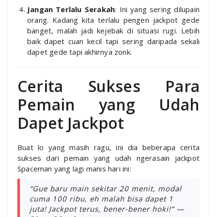
Jangan Terlalu Serakah
: Ini yang sering dilupain
orang. Kadang kita terlalu pengen jackpot gede
banget, malah jadi kejebak di situasi rugi. Lebih
baik dapet cuan kecil tapi sering daripada sekali
dapet gede tapi akhirnya zonk.
Cerita Sukses Para
Pemain yang Udah
Dapet Jackpot
Buat lo yang masih ragu, ini dia beberapa cerita
sukses dari pemain yang udah ngerasain jackpot
Spaceman yang lagi manis hari ini:
“Gue baru main sekitar 20 menit, modal
cuma 100 ribu, eh malah bisa dapet 1
juta! Jackpot terus, bener-bener hoki!” —