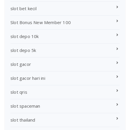
slot bet kecil
Slot Bonus New Member 100
slot depo 10k
slot depo 5k
slot gacor
slot gacor hari ini
slot qris
slot spaceman
slot thailand