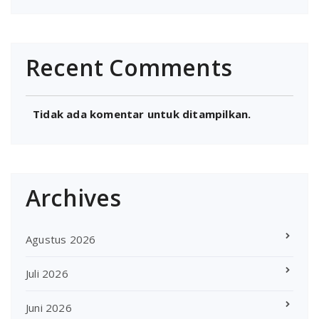
Recent Comments
Tidak ada komentar untuk ditampilkan.
Archives
Agustus 2026
Juli 2026
Juni 2026