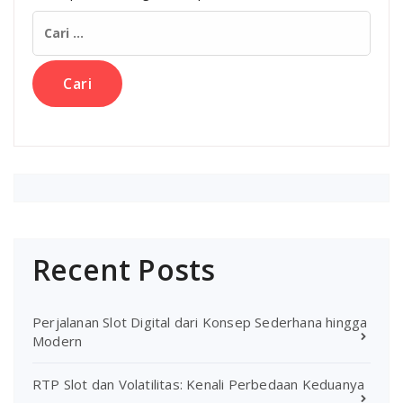
Cari
untuk:
Recent Posts
Perjalanan Slot Digital dari Konsep Sederhana hingga
Modern
RTP Slot dan Volatilitas: Kenali Perbedaan Keduanya