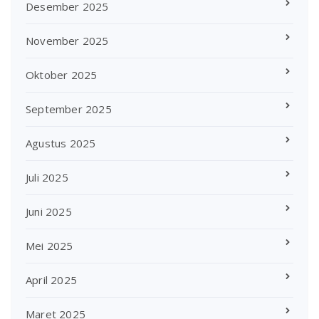
Desember 2025
November 2025
Oktober 2025
September 2025
Agustus 2025
Juli 2025
Juni 2025
Mei 2025
April 2025
Maret 2025