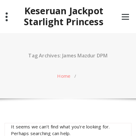
Skip
Keseruan Jackpot
to
content
Starlight Princess
Tag Archives: James Mazdur DPM
Home
/
It seems we can’t find what you’re looking for.
Perhaps searching can help.