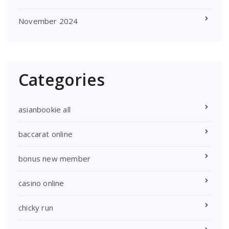
November 2024
Categories
asianbookie all
baccarat online
bonus new member
casino online
chicky run