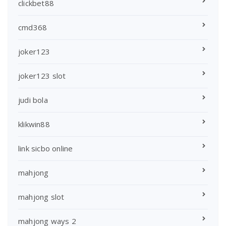
clickbet88
cmd368
joker123
joker123 slot
judi bola
klikwin88
link sicbo online
mahjong
mahjong slot
mahjong ways 2