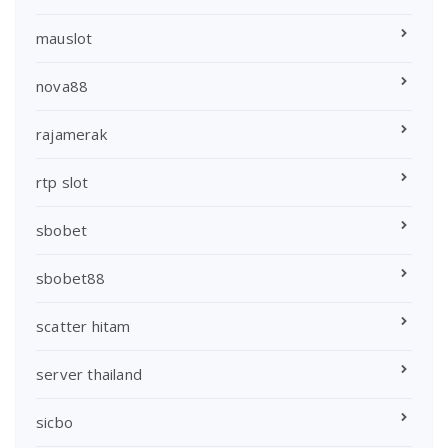
mauslot
nova88
rajamerak
rtp slot
sbobet
sbobet88
scatter hitam
server thailand
sicbo