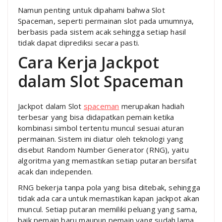
Namun penting untuk dipahami bahwa Slot
Spaceman, seperti permainan slot pada umumnya,
berbasis pada sistem acak sehingga setiap hasil
tidak dapat diprediksi secara pasti.
Cara Kerja Jackpot
dalam Slot Spaceman
Jackpot dalam Slot
spaceman
merupakan hadiah
terbesar yang bisa didapatkan pemain ketika
kombinasi simbol tertentu muncul sesuai aturan
permainan. Sistem ini diatur oleh teknologi yang
disebut Random Number Generator (RNG), yaitu
algoritma yang memastikan setiap putaran bersifat
acak dan independen.
RNG bekerja tanpa pola yang bisa ditebak, sehingga
tidak ada cara untuk memastikan kapan jackpot akan
muncul. Setiap putaran memiliki peluang yang sama,
baik pemain baru maupun pemain yang sudah lama