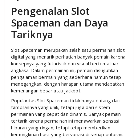
Pengenalan Slot
Spaceman dan Daya
Tariknya
Slot Spaceman merupakan salah satu permainan slot
digital yang menarik perhatian banyak pemain karena
konsepnya yang futuristik dan visual bertema luar
angkasa. Dalam permainan ini, pemain disuguhkan
pengalaman bermain yang sederhana namun tetap
menegangkan, dengan harapan utama mendapatkan
kemenangan besar atau jackpot.
Popularitas Slot Spaceman tidak hanya datang dari
tampilannya yang unik, tetapi juga dari sistem
permainan yang cepat dan dinamis. Banyak pemain
tertarik karena permainan ini menawarkan sensasi
hiburan yang ringan, tetapi tetap memberikan
kemungkinan hasil yang bervariasi di setiap putaran.