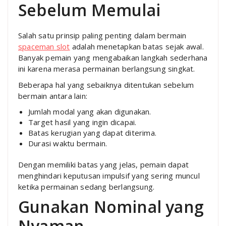
Sebelum Memulai
Salah satu prinsip paling penting dalam bermain
spaceman slot
adalah menetapkan batas sejak awal.
Banyak pemain yang mengabaikan langkah sederhana
ini karena merasa permainan berlangsung singkat.
Beberapa hal yang sebaiknya ditentukan sebelum
bermain antara lain:
Jumlah modal yang akan digunakan.
Target hasil yang ingin dicapai.
Batas kerugian yang dapat diterima.
Durasi waktu bermain.
Dengan memiliki batas yang jelas, pemain dapat
menghindari keputusan impulsif yang sering muncul
ketika permainan sedang berlangsung.
Gunakan Nominal yang
Nyaman