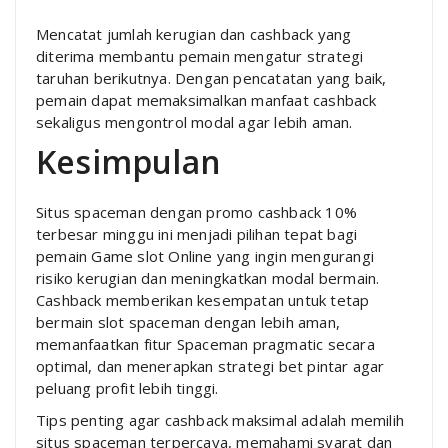
Mencatat jumlah kerugian dan cashback yang
diterima membantu pemain mengatur strategi
taruhan berikutnya. Dengan pencatatan yang baik,
pemain dapat memaksimalkan manfaat cashback
sekaligus mengontrol modal agar lebih aman.
Kesimpulan
Situs spaceman dengan promo cashback 10%
terbesar minggu ini menjadi pilihan tepat bagi
pemain Game slot Online yang ingin mengurangi
risiko kerugian dan meningkatkan modal bermain.
Cashback memberikan kesempatan untuk tetap
bermain slot spaceman dengan lebih aman,
memanfaatkan fitur Spaceman pragmatic secara
optimal, dan menerapkan strategi bet pintar agar
peluang profit lebih tinggi.
Tips penting agar cashback maksimal adalah memilih
situs spaceman terpercaya, memahami syarat dan