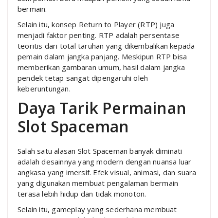
bermain.
Selain itu, konsep Return to Player (RTP) juga
menjadi faktor penting. RTP adalah persentase
teoritis dari total taruhan yang dikembalikan kepada
pemain dalam jangka panjang. Meskipun RTP bisa
memberikan gambaran umum, hasil dalam jangka
pendek tetap sangat dipengaruhi oleh
keberuntungan.
Daya Tarik Permainan
Slot Spaceman
Salah satu alasan Slot Spaceman banyak diminati
adalah desainnya yang modern dengan nuansa luar
angkasa yang imersif. Efek visual, animasi, dan suara
yang digunakan membuat pengalaman bermain
terasa lebih hidup dan tidak monoton.
Selain itu, gameplay yang sederhana membuat