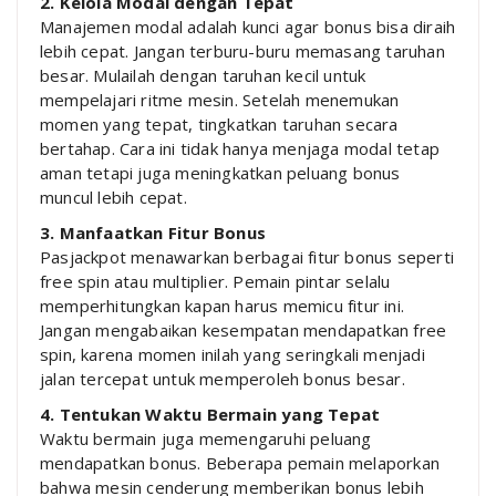
2. Kelola Modal dengan Tepat
Manajemen modal adalah kunci agar bonus bisa diraih
lebih cepat. Jangan terburu-buru memasang taruhan
besar. Mulailah dengan taruhan kecil untuk
mempelajari ritme mesin. Setelah menemukan
momen yang tepat, tingkatkan taruhan secara
bertahap. Cara ini tidak hanya menjaga modal tetap
aman tetapi juga meningkatkan peluang bonus
muncul lebih cepat.
3. Manfaatkan Fitur Bonus
Pasjackpot menawarkan berbagai fitur bonus seperti
free spin atau multiplier. Pemain pintar selalu
memperhitungkan kapan harus memicu fitur ini.
Jangan mengabaikan kesempatan mendapatkan free
spin, karena momen inilah yang seringkali menjadi
jalan tercepat untuk memperoleh bonus besar.
4. Tentukan Waktu Bermain yang Tepat
Waktu bermain juga memengaruhi peluang
mendapatkan bonus. Beberapa pemain melaporkan
bahwa mesin cenderung memberikan bonus lebih