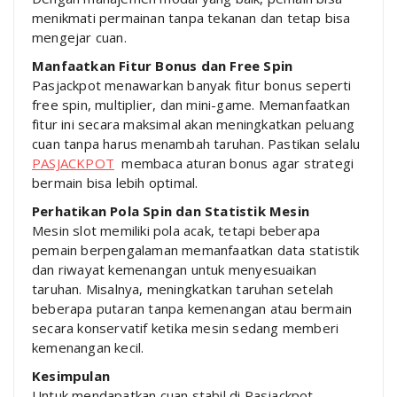
menikmati permainan tanpa tekanan dan tetap bisa
mengejar cuan.
Manfaatkan Fitur Bonus dan Free Spin
Pasjackpot menawarkan banyak fitur bonus seperti
free spin, multiplier, dan mini-game. Memanfaatkan
fitur ini secara maksimal akan meningkatkan peluang
cuan tanpa harus menambah taruhan. Pastikan selalu
PASJACKPOT
membaca aturan bonus agar strategi
bermain bisa lebih optimal.
Perhatikan Pola Spin dan Statistik Mesin
Mesin slot memiliki pola acak, tetapi beberapa
pemain berpengalaman memanfaatkan data statistik
dan riwayat kemenangan untuk menyesuaikan
taruhan. Misalnya, meningkatkan taruhan setelah
beberapa putaran tanpa kemenangan atau bermain
secara konservatif ketika mesin sedang memberi
kemenangan kecil.
Kesimpulan
Untuk mendapatkan cuan stabil di Pasjackpot,