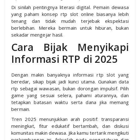
Di sinilah pentingnya literasi digital. Pemain dewasa
yang paham konsep rtp slot online biasanya lebih
tenang dan tidak mudah terjebak ekspektasi
berlebihan. Mereka bermain untuk hiburan, bukan
sekadar mengejar hasil.
Cara Bijak Menyikapi
Informasi RTP di 2025
Dengan makin banyaknya informasi rtp slot yang
beredar, sikap bijak jadi kunci utama. Gunakan data
rtp sebagai wawasan, bukan dorongan impulsif. Pilih
game yang sesuai selera, pahami aturannya, dan
tetapkan batasan waktu serta dana jika memang
bermain.
Tren 2025 menunjukkan arah positif: transparansi
meningkat, fitur edukatif bertambah, dan diskusi
komunitas makin dewasa. Jika kamu tertarik mengikuti
perkembangan ini, fokuslah pada pengetahuan dan