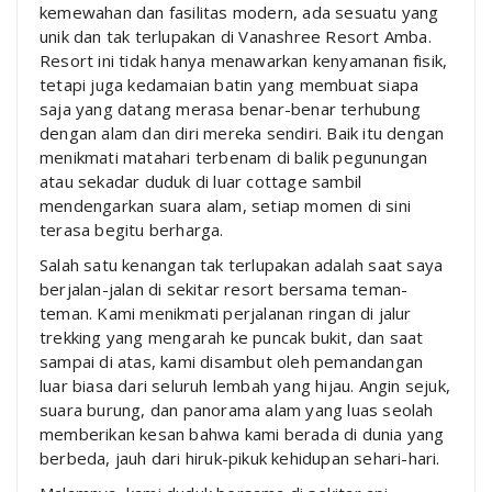
kemewahan dan fasilitas modern, ada sesuatu yang
unik dan tak terlupakan di Vanashree Resort Amba.
Resort ini tidak hanya menawarkan kenyamanan fisik,
tetapi juga kedamaian batin yang membuat siapa
saja yang datang merasa benar-benar terhubung
dengan alam dan diri mereka sendiri. Baik itu dengan
menikmati matahari terbenam di balik pegunungan
atau sekadar duduk di luar cottage sambil
mendengarkan suara alam, setiap momen di sini
terasa begitu berharga.
Salah satu kenangan tak terlupakan adalah saat saya
berjalan-jalan di sekitar resort bersama teman-
teman. Kami menikmati perjalanan ringan di jalur
trekking yang mengarah ke puncak bukit, dan saat
sampai di atas, kami disambut oleh pemandangan
luar biasa dari seluruh lembah yang hijau. Angin sejuk,
suara burung, dan panorama alam yang luas seolah
memberikan kesan bahwa kami berada di dunia yang
berbeda, jauh dari hiruk-pikuk kehidupan sehari-hari.