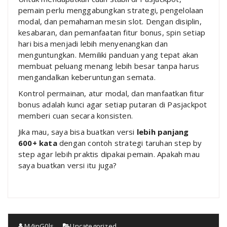
pemain perlu menggabungkan strategi, pengelolaan
modal, dan pemahaman mesin slot. Dengan disiplin,
kesabaran, dan pemanfaatan fitur bonus, spin setiap
hari bisa menjadi lebih menyenangkan dan
menguntungkan. Memiliki panduan yang tepat akan
membuat peluang menang lebih besar tanpa harus
mengandalkan keberuntungan semata.
Kontrol permainan, atur modal, dan manfaatkan fitur
bonus adalah kunci agar setiap putaran di Pasjackpot
memberi cuan secara konsisten.
Jika mau, saya bisa buatkan versi
lebih panjang
600+ kata
dengan contoh strategi taruhan step by
step agar lebih praktis dipakai pemain. Apakah mau
saya buatkan versi itu juga?
M4inG0ls
Uncategorized