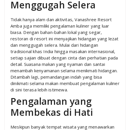
Menggugah Selera
Tidak hanya alam dan aktivitas, Vanashree Resort
Amba juga memiliki pengalaman kuliner yang luar
biasa. Dengan bahan-bahan lokal yang segar,
restoran di resort ini menyajikan hidangan yang lezat
dan menggugah selera. Mulai dari hidangan
tradisional khas India hingga masakan internasional,
setiap sajian dibuat dengan cinta dan perhatian pada
detail. Suasana makan yang nyaman dan santai
menambah kenyamanan selama menikmati hidangan.
Ditambah lagi, pemandangan indah yang bisa
dinikmati selama makan membuat pengalaman kuliner
di sini terasa lebih istimewa.
Pengalaman yang
Membekas di Hati
Meskipun banyak tempat wisata yang menawarkan