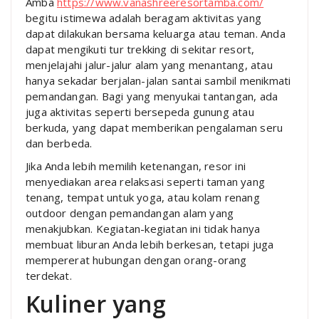
Amba
https://www.vanashreeresortamba.com/
begitu istimewa adalah beragam aktivitas yang
dapat dilakukan bersama keluarga atau teman. Anda
dapat mengikuti tur trekking di sekitar resort,
menjelajahi jalur-jalur alam yang menantang, atau
hanya sekadar berjalan-jalan santai sambil menikmati
pemandangan. Bagi yang menyukai tantangan, ada
juga aktivitas seperti bersepeda gunung atau
berkuda, yang dapat memberikan pengalaman seru
dan berbeda.
Jika Anda lebih memilih ketenangan, resor ini
menyediakan area relaksasi seperti taman yang
tenang, tempat untuk yoga, atau kolam renang
outdoor dengan pemandangan alam yang
menakjubkan. Kegiatan-kegiatan ini tidak hanya
membuat liburan Anda lebih berkesan, tetapi juga
mempererat hubungan dengan orang-orang
terdekat.
Kuliner yang