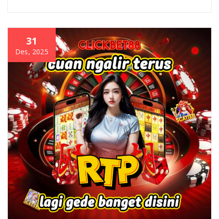
31
Des, 2025