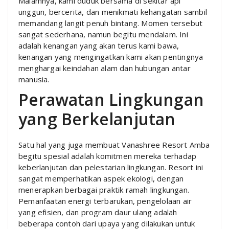
Malamnya, kami duduk bersama di sekitar api
unggun, bercerita, dan menikmati kehangatan sambil
memandang langit penuh bintang. Momen tersebut
sangat sederhana, namun begitu mendalam. Ini
adalah kenangan yang akan terus kami bawa,
kenangan yang mengingatkan kami akan pentingnya
menghargai keindahan alam dan hubungan antar
manusia.
Perawatan Lingkungan
yang Berkelanjutan
Satu hal yang juga membuat Vanashree Resort Amba
begitu spesial adalah komitmen mereka terhadap
keberlanjutan dan pelestarian lingkungan. Resort ini
sangat memperhatikan aspek ekologi, dengan
menerapkan berbagai praktik ramah lingkungan.
Pemanfaatan energi terbarukan, pengelolaan air
yang efisien, dan program daur ulang adalah
beberapa contoh dari upaya yang dilakukan untuk