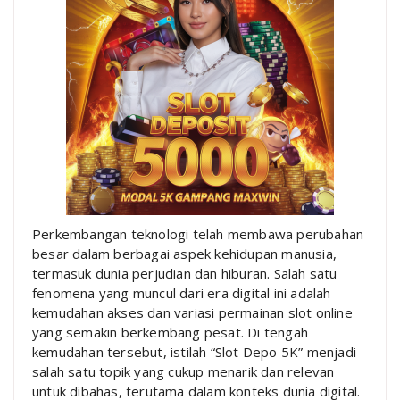
Perkembangan teknologi telah membawa perubahan
besar dalam berbagai aspek kehidupan manusia,
termasuk dunia perjudian dan hiburan. Salah satu
fenomena yang muncul dari era digital ini adalah
kemudahan akses dan variasi permainan slot online
yang semakin berkembang pesat. Di tengah
kemudahan tersebut, istilah “Slot Depo 5K” menjadi
salah satu topik yang cukup menarik dan relevan
untuk dibahas, terutama dalam konteks dunia digital.