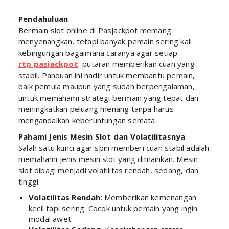
Pendahuluan
Bermain slot online di Pasjackpot memang
menyenangkan, tetapi banyak pemain sering kali
kebingungan bagaimana caranya agar setiap
rtp pasjackpot
putaran memberikan cuan yang
stabil. Panduan ini hadir untuk membantu pemain,
baik pemula maupun yang sudah berpengalaman,
untuk memahami strategi bermain yang tepat dan
meningkatkan peluang menang tanpa harus
mengandalkan keberuntungan semata.
Pahami Jenis Mesin Slot dan Volatilitasnya
Salah satu kunci agar spin memberi cuan stabil adalah
memahami jenis mesin slot yang dimainkan. Mesin
slot dibagi menjadi volatilitas rendah, sedang, dan
tinggi.
Volatilitas Rendah
: Memberikan kemenangan
kecil tapi sering. Cocok untuk pemain yang ingin
modal awet.