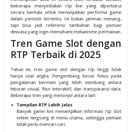
beberapa menyediakan rtp live yang diperbarui
secara berkala untuk menunjukkan performa game
dalam periode tertentu. Ini bukan jaminan menang,
tapi bisa jadi referensi tambahan bagi pemain
dewasa yang ingin memahami mekanisme permainan.
Tren Game Slot dengan
RTP Terbaik di 2025
Tahun ini, tren game slot dengan rtp tinggi tidak
hanya soal angka. Pengembang besar fokus pada
pengalaman bermain yang lebih seimbang antara
hiburan visual, fitur interaktif, dan transparansi data.
Beberapa tren yang menonjol antara lain:
Tampilan RTP Lebih Jelas
Banyak game kini menampilkan informasi rtp slot
online langsung di menu utama, sehingga pemain
tidak perlu mencari-cari.