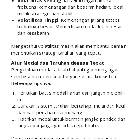
Volatilitas Sedang
: Keseimbangan antara
frekuensi kemenangan dan besaran hadiah. Ideal
untuk strategi cuan stabil.
Volatilitas Tinggi
: Kemenangan jarang tetapi
hadiahnya besar. Memerlukan modal lebih besar
dan kesabaran.
Mengetahui volatilitas mesin akan membantu pemain
menentukan strategi taruhan yang tepat.
Atur Modal dan Taruhan dengan Tepat
Pengelolaan modal adalah hal paling penting agar
spin bisa memberi keuntungan secara konsisten.
Beberapa tipsnya:
Tentukan batas modal harian dan jangan melebihi
itu.
Gunakan sistem taruhan bertahap, mulai dari kecil
dan naik perlahan jika menang.
Pisahkan modal untuk bermain jangka pendek dan
jangka panjang agar tidak cepat habis.
Dengan manajemen modal yang baik, pemain bisa