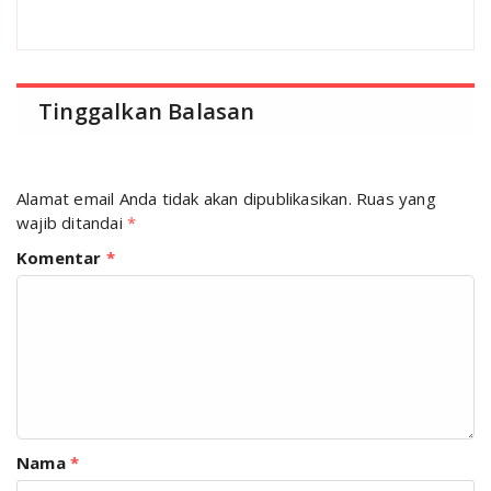
Tinggalkan Balasan
Alamat email Anda tidak akan dipublikasikan.
Ruas yang
wajib ditandai
*
Komentar
*
Nama
*