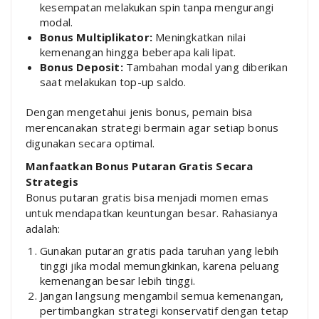
kesempatan melakukan spin tanpa mengurangi
modal.
Bonus Multiplikator:
Meningkatkan nilai
kemenangan hingga beberapa kali lipat.
Bonus Deposit:
Tambahan modal yang diberikan
saat melakukan top-up saldo.
Dengan mengetahui jenis bonus, pemain bisa
merencanakan strategi bermain agar setiap bonus
digunakan secara optimal.
Manfaatkan Bonus Putaran Gratis Secara
Strategis
Bonus putaran gratis bisa menjadi momen emas
untuk mendapatkan keuntungan besar. Rahasianya
adalah:
Gunakan putaran gratis pada taruhan yang lebih
tinggi jika modal memungkinkan, karena peluang
kemenangan besar lebih tinggi.
Jangan langsung mengambil semua kemenangan,
pertimbangkan strategi konservatif dengan tetap