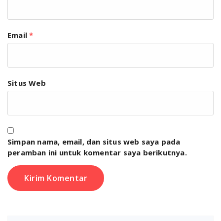
Email
*
Situs Web
Simpan nama, email, dan situs web saya pada
peramban ini untuk komentar saya berikutnya.