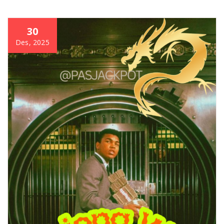
30
Des, 2025