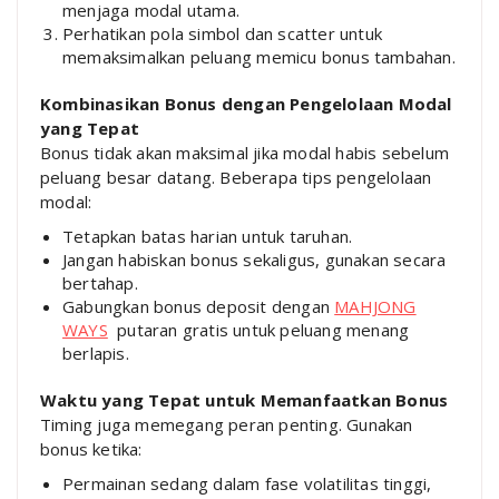
menjaga modal utama.
Perhatikan pola simbol dan scatter untuk
memaksimalkan peluang memicu bonus tambahan.
Kombinasikan Bonus dengan Pengelolaan Modal
yang Tepat
Bonus tidak akan maksimal jika modal habis sebelum
peluang besar datang. Beberapa tips pengelolaan
modal:
Tetapkan batas harian untuk taruhan.
Jangan habiskan bonus sekaligus, gunakan secara
bertahap.
Gabungkan bonus deposit dengan
MAHJONG
WAYS
putaran gratis untuk peluang menang
berlapis.
Waktu yang Tepat untuk Memanfaatkan Bonus
Timing juga memegang peran penting. Gunakan
bonus ketika:
Permainan sedang dalam fase volatilitas tinggi,