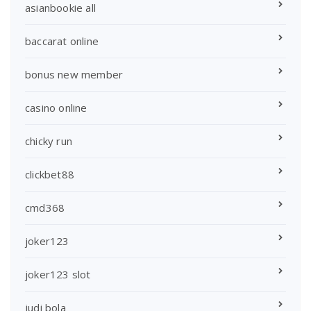
asianbookie all
baccarat online
bonus new member
casino online
chicky run
clickbet88
cmd368
joker123
joker123 slot
judi bola