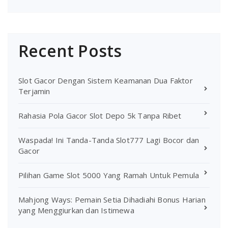
Recent Posts
Slot Gacor Dengan Sistem Keamanan Dua Faktor
Terjamin
Rahasia Pola Gacor Slot Depo 5k Tanpa Ribet
Waspada! Ini Tanda-Tanda Slot777 Lagi Bocor dan
Gacor
Pilihan Game Slot 5000 Yang Ramah Untuk Pemula
Mahjong Ways: Pemain Setia Dihadiahi Bonus Harian
yang Menggiurkan dan Istimewa