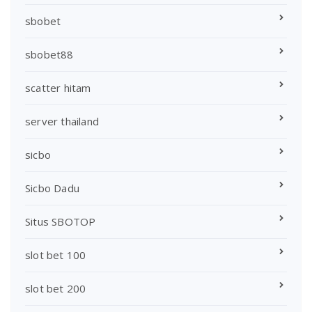
sbobet
sbobet88
scatter hitam
server thailand
sicbo
Sicbo Dadu
Situs SBOTOP
slot bet 100
slot bet 200