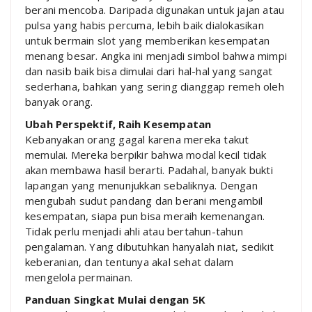
berani mencoba. Daripada digunakan untuk jajan atau
pulsa yang habis percuma, lebih baik dialokasikan
untuk bermain slot yang memberikan kesempatan
menang besar. Angka ini menjadi simbol bahwa mimpi
dan nasib baik bisa dimulai dari hal-hal yang sangat
sederhana, bahkan yang sering dianggap remeh oleh
banyak orang.
Ubah Perspektif, Raih Kesempatan
Kebanyakan orang gagal karena mereka takut
memulai. Mereka berpikir bahwa modal kecil tidak
akan membawa hasil berarti. Padahal, banyak bukti
lapangan yang menunjukkan sebaliknya. Dengan
mengubah sudut pandang dan berani mengambil
kesempatan, siapa pun bisa meraih kemenangan.
Tidak perlu menjadi ahli atau bertahun-tahun
pengalaman. Yang dibutuhkan hanyalah niat, sedikit
keberanian, dan tentunya akal sehat dalam
mengelola permainan.
Panduan Singkat Mulai dengan 5K