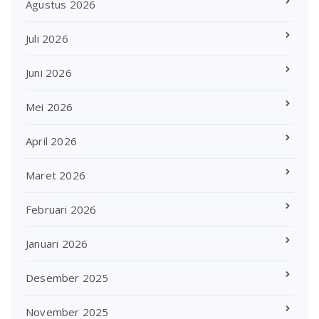
Agustus 2026
Juli 2026
Juni 2026
Mei 2026
April 2026
Maret 2026
Februari 2026
Januari 2026
Desember 2025
November 2025