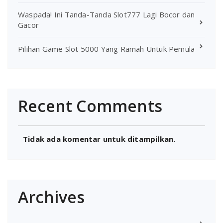
Waspada! Ini Tanda-Tanda Slot777 Lagi Bocor dan
Gacor
Pilihan Game Slot 5000 Yang Ramah Untuk Pemula
Recent Comments
Tidak ada komentar untuk ditampilkan.
Archives