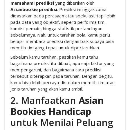
memahami prediksi
yang diberikan oleh
Asianbookie prediksi
. Prediksi ini nggak cuma
didasarkan pada perasaan atau spekulasi, tapi lebih
pada data yang objektif, seperti performa tim,
kondisi pemain, hingga statistik pertandingan
sebelumnya. Nah, untuk taruhan bola, kamu perlu
belajar membaca prediksi dengan baik supaya bisa
memilih tim yang tepat untuk dipertaruhkan.
Sebelum kamu taruhan, pastikan kamu tahu
bagaimana prediksi itu dibuat, apa saja faktor yang
mempengaruhi, dan bagaimana cara prediksi
tersebut diterapkan pada taruhan. Dengan begitu,
kamu bisa lebih percaya diri dalam memilih tim atau
jenis taruhan yang akan kamu ambil.
2. Manfaatkan
Asian
Bookies Handicap
untuk Menilai Peluang