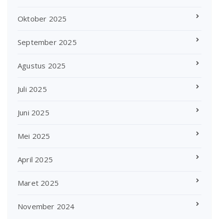
Oktober 2025
September 2025
Agustus 2025
Juli 2025
Juni 2025
Mei 2025
April 2025
Maret 2025
November 2024