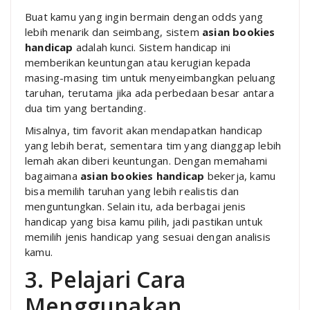
Buat kamu yang ingin bermain dengan odds yang
lebih menarik dan seimbang, sistem
asian bookies
handicap
adalah kunci. Sistem handicap ini
memberikan keuntungan atau kerugian kepada
masing-masing tim untuk menyeimbangkan peluang
taruhan, terutama jika ada perbedaan besar antara
dua tim yang bertanding.
Misalnya, tim favorit akan mendapatkan handicap
yang lebih berat, sementara tim yang dianggap lebih
lemah akan diberi keuntungan. Dengan memahami
bagaimana
asian bookies handicap
bekerja, kamu
bisa memilih taruhan yang lebih realistis dan
menguntungkan. Selain itu, ada berbagai jenis
handicap yang bisa kamu pilih, jadi pastikan untuk
memilih jenis handicap yang sesuai dengan analisis
kamu.
3. Pelajari Cara
Menggunakan