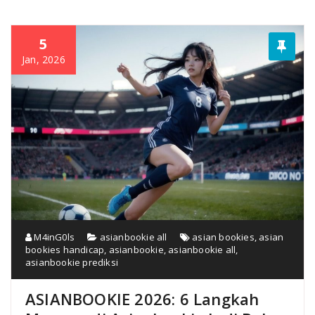
5
Jan, 2026
M4inG0ls
asianbookie all
asian bookies
,
asian
bookies handicap
,
asianbookie
,
asianbookie all
,
asianbookie prediksi
ASIANBOOKIE 2026: 6 Langkah