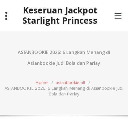
Skip
Keseruan Jackpot
to
content
Starlight Princess
ASIANBOOKIE 2026: 6 Langkah Menang di
Asianbookie Judi Bola dan Parlay
Home
/
asianbookie all
/
ASIANBOOKIE 2026: 6 Langkah Menang di Asianbookie Judi
Bola dan Parlay