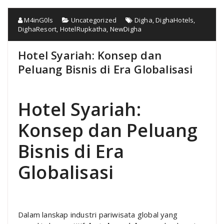
M4inG0ls
Uncategorized
Digha
,
DighaHotels
,
DighaResort
,
HotelRupkatha
,
NewDigha
Hotel Syariah: Konsep dan
Peluang Bisnis di Era Globalisasi
Hotel Syariah:
Konsep dan Peluang
Bisnis di Era
Globalisasi
Dalam lanskap industri pariwisata global yang