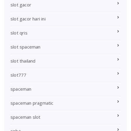
slot gacor
slot gacor hari ini
slot qris
slot spaceman
slot thailand
slot777
spaceman
spaceman pragmatic
spaceman slot