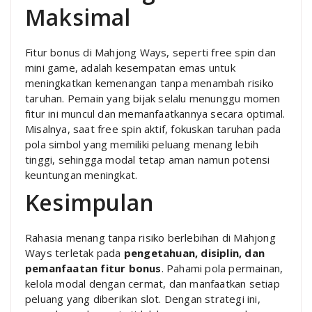
Maksimal
Fitur bonus di Mahjong Ways, seperti free spin dan
mini game, adalah kesempatan emas untuk
meningkatkan kemenangan tanpa menambah risiko
taruhan. Pemain yang bijak selalu menunggu momen
fitur ini muncul dan memanfaatkannya secara optimal.
Misalnya, saat free spin aktif, fokuskan taruhan pada
pola simbol yang memiliki peluang menang lebih
tinggi, sehingga modal tetap aman namun potensi
keuntungan meningkat.
Kesimpulan
Rahasia menang tanpa risiko berlebihan di Mahjong
Ways terletak pada
pengetahuan, disiplin, dan
pemanfaatan fitur bonus
. Pahami pola permainan,
kelola modal dengan cermat, dan manfaatkan setiap
peluang yang diberikan slot. Dengan strategi ini,