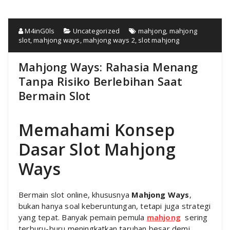
M4inG0ls
Uncategorized
mahjong
,
mahjong
slot
,
mahjong ways
,
mahjong ways 2
,
slot mahjong
Mahjong Ways: Rahasia Menang
Tanpa Risiko Berlebihan Saat
Bermain Slot
Memahami Konsep
Dasar Slot Mahjong
Ways
Bermain slot online, khususnya
Mahjong Ways
,
bukan hanya soal keberuntungan, tetapi juga strategi
yang tepat. Banyak pemain pemula
mahjong
sering
terburu-buru meningkatkan taruhan besar demi