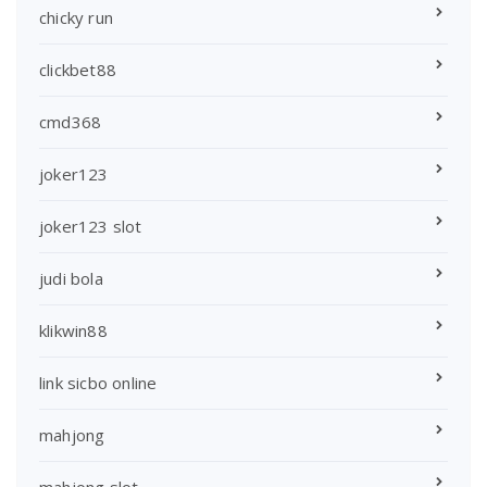
chicky run
clickbet88
cmd368
joker123
joker123 slot
judi bola
klikwin88
link sicbo online
mahjong