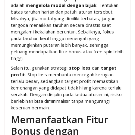
adalah
mengelola modal dengan bijak
. Tentukan
batas taruhan harian dan patuhi aturan tersebut.
Misalnya, jika modal yang dimiliki terbatas, jangan
tergoda menaikkan taruhan secara drastis saat
mengalami kekalahan beruntun. Sebaliknya, fokus
pada taruhan kecil hingga menengah yang
memungkinkan putaran lebih banyak, sehingga
peluang mendapatkan fitur bonus atau free spin lebih
tinggi.
Selain itu, gunakan strategi
stop loss
dan
target
profit
. Stop loss membantu mencegah kerugian
terlalu besar, sedangkan target profit memastikan
kemenangan yang didapat tidak hilang karena terlalu
serakah. Dengan disiplin pada kedua aturan ini, risiko
berlebihan bisa diminimalisir tanpa mengurangi
keseruan bermain.
Memanfaatkan Fitur
Bonus dengan