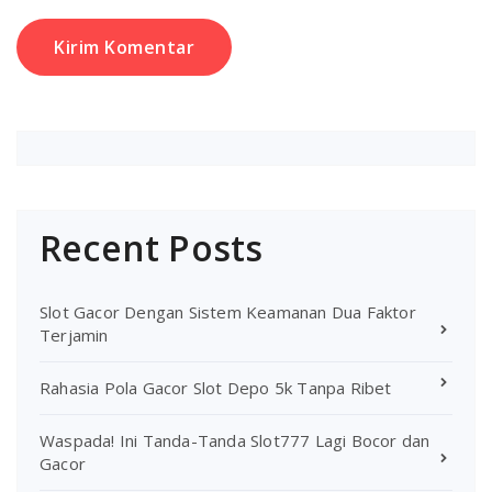
Recent Posts
Slot Gacor Dengan Sistem Keamanan Dua Faktor
Terjamin
Rahasia Pola Gacor Slot Depo 5k Tanpa Ribet
Waspada! Ini Tanda-Tanda Slot777 Lagi Bocor dan
Gacor