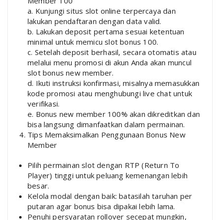
Member 100
a. Kunjungi situs slot online terpercaya dan
lakukan pendaftaran dengan data valid.
b. Lakukan deposit pertama sesuai ketentuan
minimal untuk memicu slot bonus 100.
c. Setelah deposit berhasil, secara otomatis atau
melalui menu promosi di akun Anda akan muncul
slot bonus new member.
d. Ikuti instruksi konfirmasi, misalnya memasukkan
kode promosi atau menghubungi live chat untuk
verifikasi.
e. Bonus new member 100% akan dikreditkan dan
bisa langsung dimanfaatkan dalam permainan.
Tips Memaksimalkan Penggunaan Bonus New
Member
Pilih permainan slot dengan RTP (Return To
Player) tinggi untuk peluang kemenangan lebih
besar.
Kelola modal dengan baik: batasilah taruhan per
putaran agar bonus bisa dipakai lebih lama.
Penuhi persyaratan rollover secepat mungkin,