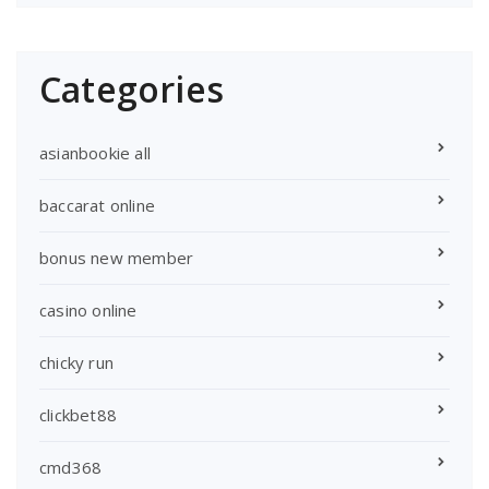
Categories
asianbookie all
baccarat online
bonus new member
casino online
chicky run
clickbet88
cmd368