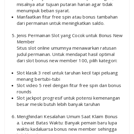
misalnya atur tujuan putaran harian agar tidak
menumpuk beban syarat.
Manfaatkan fitur free spin atau bonus tambahan
dari permainan untuk meningkatkan saldo.
Jenis Permainan Slot yang Cocok untuk Bonus New
Member
Situs slot online umumnya menawarkan ratusan
judul permainan. Untuk mendapat hasil optimal
dari slot bonus new member 100, pilih kategori:
Slot klasik 3 reel untuk taruhan kecil tapi peluang
menang bertubi-tubi
Slot video 5 reel dengan fitur free spin dan bonus
rounds
Slot jackpot progresif untuk potensi kemenangan
besar meski butuh lebih banyak taruhan
Menghindari Kesalahan Umum Saat Klaim Bonus
a. Lewat Batas Waktu: Banyak pemain baru lupa
waktu kadaluarsa bonus new member sehingga