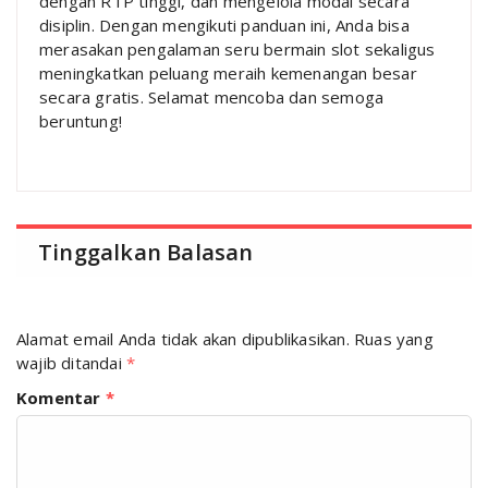
dengan RTP tinggi, dan mengelola modal secara
disiplin. Dengan mengikuti panduan ini, Anda bisa
merasakan pengalaman seru bermain slot sekaligus
meningkatkan peluang meraih kemenangan besar
secara gratis. Selamat mencoba dan semoga
beruntung!
Tinggalkan Balasan
Alamat email Anda tidak akan dipublikasikan.
Ruas yang
wajib ditandai
*
Komentar
*