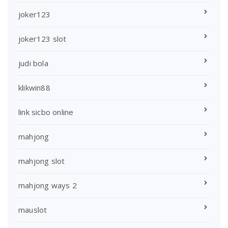
joker123
joker123 slot
judi bola
klikwin88
link sicbo online
mahjong
mahjong slot
mahjong ways 2
mauslot