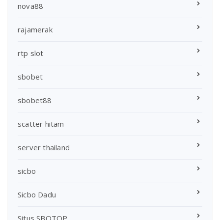
nova88
rajamerak
rtp slot
sbobet
sbobet88
scatter hitam
server thailand
sicbo
Sicbo Dadu
Situs SBOTOP