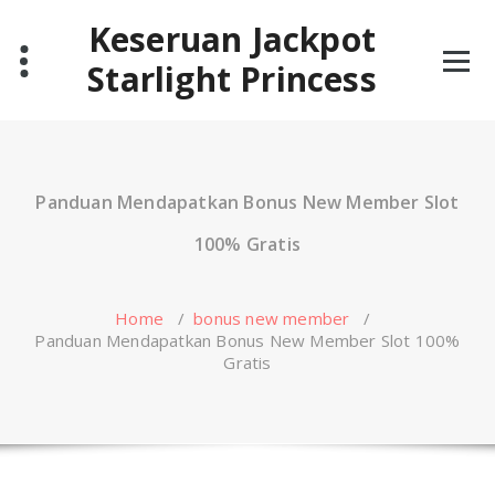
Skip
Keseruan Jackpot
to
content
Starlight Princess
Panduan Mendapatkan Bonus New Member Slot
100% Gratis
Home
/
bonus new member
/
Panduan Mendapatkan Bonus New Member Slot 100%
Gratis