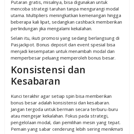
Putaran gratis, misalnya, bisa digunakan untuk
mencoba strategi taruhan tanpa mengurangi modal
utama. Multipliers meningkatkan kemenangan hingga
beberapa kali lipat, sedangkan cashback memberikan
perlindungan jika mengalami kekalahan.
Selain itu, ikuti promosi yang sedang berlangsung di
Pasjackpot. Bonus deposit dan event spesial bisa
menjadi kesempatan untuk menambah modal dan
memperbesar peluang memperoleh bonus besar.
Konsistensi dan
Kesabaran
Kunci terakhir agar setiap spin bisa memberikan
bonus besar adalah konsistensi dan kesabaran.
Jangan tergoda untuk bermain secara terburu-buru
atau mengejar kekalahan. Fokus pada strategi,
pengelolaan modal, dan pemilihan mesin yang tepat.
Pemain yang sabar cenderung lebih sering menikmati