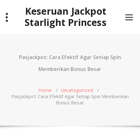
Skip
Keseruan Jackpot
to
content
Starlight Princess
Pasjackpot: Cara Efektif Agar Setiap Spin
Memberikan Bonus Besar
Home
/
Uncategorized
/
Pasjackpot: Cara Efektif Agar Setiap Spin Memberikan
Bonus Besar