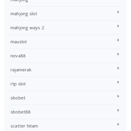
mahjong slot
mahjong ways 2
mauslot
nova88
rajamerak
rtp slot
sbobet
sbobet88
scatter hitam