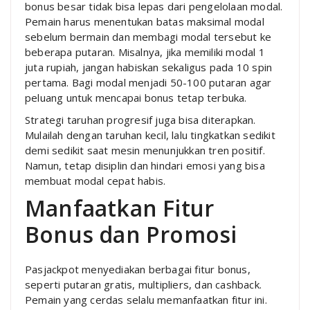
bonus besar tidak bisa lepas dari pengelolaan modal.
Pemain harus menentukan batas maksimal modal
sebelum bermain dan membagi modal tersebut ke
beberapa putaran. Misalnya, jika memiliki modal 1
juta rupiah, jangan habiskan sekaligus pada 10 spin
pertama. Bagi modal menjadi 50-100 putaran agar
peluang untuk mencapai bonus tetap terbuka.
Strategi taruhan progresif juga bisa diterapkan.
Mulailah dengan taruhan kecil, lalu tingkatkan sedikit
demi sedikit saat mesin menunjukkan tren positif.
Namun, tetap disiplin dan hindari emosi yang bisa
membuat modal cepat habis.
Manfaatkan Fitur
Bonus dan Promosi
Pasjackpot menyediakan berbagai fitur bonus,
seperti putaran gratis, multipliers, dan cashback.
Pemain yang cerdas selalu memanfaatkan fitur ini.