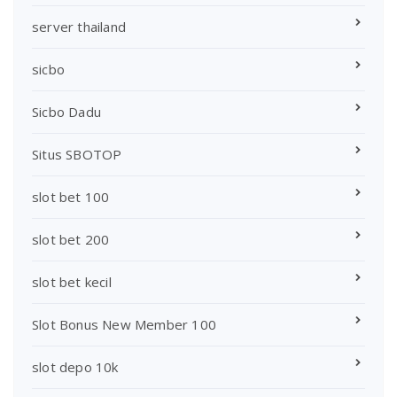
server thailand
sicbo
Sicbo Dadu
Situs SBOTOP
slot bet 100
slot bet 200
slot bet kecil
Slot Bonus New Member 100
slot depo 10k