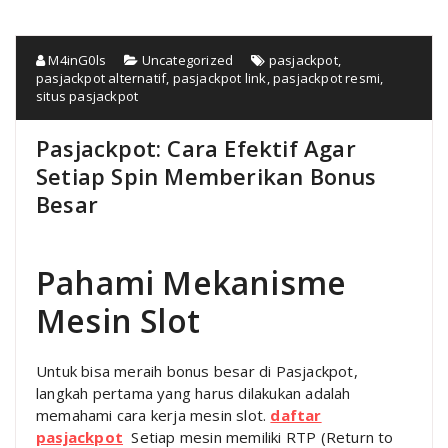
M4inG0ls
Uncategorized
pasjackpot
,
pasjackpot alternatif
,
pasjackpot link
,
pasjackpot resmi
,
situs pasjackpot
Pasjackpot: Cara Efektif Agar
Setiap Spin Memberikan Bonus
Besar
Pahami Mekanisme
Mesin Slot
Untuk bisa meraih bonus besar di Pasjackpot,
langkah pertama yang harus dilakukan adalah
memahami cara kerja mesin slot.
daftar
pasjackpot
Setiap mesin memiliki RTP (Return to