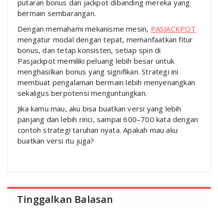
putaran bonus dan jackpot dibanding mereka yang
bermain sembarangan.
Dengan memahami mekanisme mesin,
PASJACKPOT
mengatur modal dengan tepat, memanfaatkan fitur
bonus, dan tetap konsisten, setiap spin di
Pasjackpot memiliki peluang lebih besar untuk
menghasilkan bonus yang signifikan. Strategi ini
membuat pengalaman bermain lebih menyenangkan
sekaligus berpotensi menguntungkan.
Jika kamu mau, aku bisa buatkan versi yang lebih
panjang dan lebih rinci, sampai 600–700 kata dengan
contoh strategi taruhan nyata. Apakah mau aku
buatkan versi itu juga?
Tinggalkan Balasan