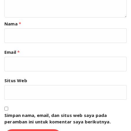
Nama
*
Email
*
Situs Web
Simpan nama, email, dan situs web saya pada
peramban ini untuk komentar saya berikutnya.