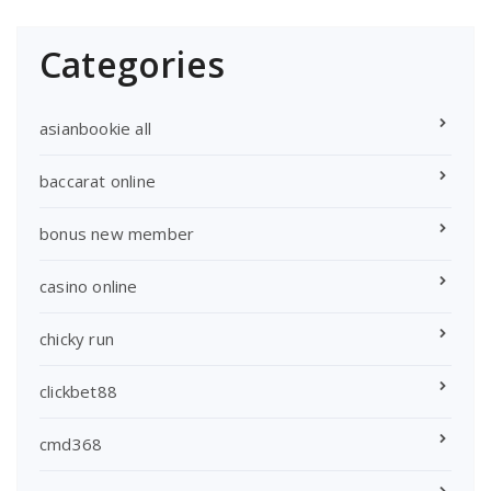
Categories
asianbookie all
baccarat online
bonus new member
casino online
chicky run
clickbet88
cmd368