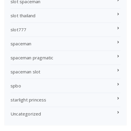
slot spaceman
slot thailand
slot777
spaceman
spaceman pragmatic
spaceman slot
spbo
starlight princess
Uncategorized