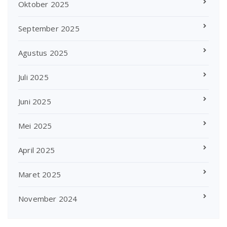
Oktober 2025
September 2025
Agustus 2025
Juli 2025
Juni 2025
Mei 2025
April 2025
Maret 2025
November 2024