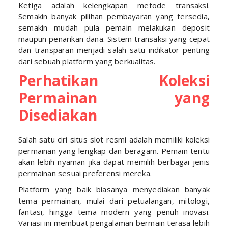
Ketiga adalah kelengkapan metode transaksi.
Semakin banyak pilihan pembayaran yang tersedia,
semakin mudah pula pemain melakukan deposit
maupun penarikan dana. Sistem transaksi yang cepat
dan transparan menjadi salah satu indikator penting
dari sebuah platform yang berkualitas.
Perhatikan Koleksi
Permainan yang
Disediakan
Salah satu ciri situs slot resmi adalah memiliki koleksi
permainan yang lengkap dan beragam. Pemain tentu
akan lebih nyaman jika dapat memilih berbagai jenis
permainan sesuai preferensi mereka.
Platform yang baik biasanya menyediakan banyak
tema permainan, mulai dari petualangan, mitologi,
fantasi, hingga tema modern yang penuh inovasi.
Variasi ini membuat pengalaman bermain terasa lebih