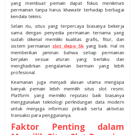
yang membuat pemain dapat fokus menikmati
permainan tanpa harus khawatir terhadap berbagai
kendala teknis.
Selain itu, situs yang terpercaya biasanya bekerja
sama dengan penyedia permainan ternama yang
sudah dikenal memiliki kualitas grafis, fitur, dan
sistem permainan
slot depo 5k
yang baik. Hal ini
memberikan jaminan bahwa setiap permainan
berjalan sesuai aturan yang berlaku dan
menghadirkan pengalaman bermain yang lebih
profesional.
Keamanan juga menjadi alasan utama mengapa
banyak pemain lebih memilih situs slot resmi.
Platform yang memiliki reputasi baik biasanya
menggunakan teknologi perlindungan data modern
untuk menjaga informasi pribadi serta aktivitas
transaksi para penggunanya.
Faktor Penting dalam