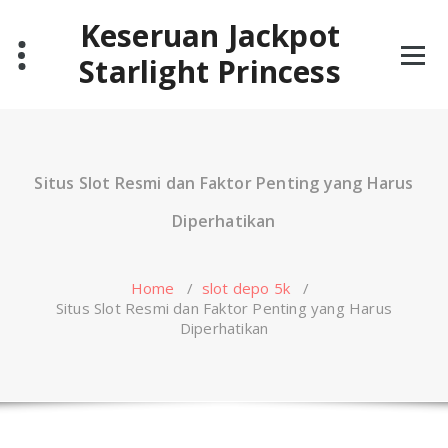
Skip
Keseruan Jackpot
to
content
Starlight Princess
Situs Slot Resmi dan Faktor Penting yang Harus
Diperhatikan
Home
/
slot depo 5k
/
Situs Slot Resmi dan Faktor Penting yang Harus
Diperhatikan