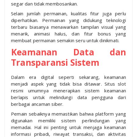
segar dan tidak membosankan.
Selain jumlah permainan, kualitas fitur juga perlu
diperhatikan. Permainan yang didukung teknologi
terbaru biasanya menawarkan tampilan visual yang
menarik, animasi halus, dan fitur bonus yang
membuat permainan semakin seru untuk dinikmati.
Keamanan Data dan
Transparansi Sistem
Dalam era digital seperti sekarang, keamanan
menjadi aspek yang tidak bisa ditawar. Situs slot
resmi umumnya menerapkan sistem keamanan
berlapis untuk melindungi data pengguna dari
berbagai ancaman siber.
Pemain sebaiknya memastikan bahwa platform yang
digunakan memiliki sistem perlindungan yang
memadai. Hal ini penting untuk menjaga keamanan
informasi pribadi, riwayat transaksi, dan aktivitas