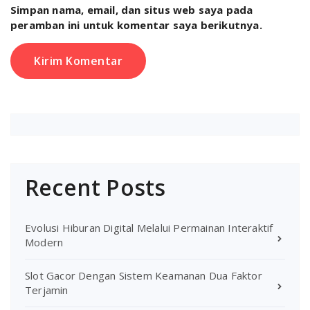
Simpan nama, email, dan situs web saya pada
peramban ini untuk komentar saya berikutnya.
Recent Posts
Evolusi Hiburan Digital Melalui Permainan Interaktif
Modern
Slot Gacor Dengan Sistem Keamanan Dua Faktor
Terjamin