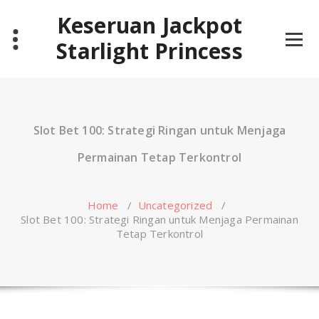
Skip
Keseruan Jackpot
to
content
Starlight Princess
Slot Bet 100: Strategi Ringan untuk Menjaga
Permainan Tetap Terkontrol
Home
/
Uncategorized
/
Slot Bet 100: Strategi Ringan untuk Menjaga Permainan
Tetap Terkontrol