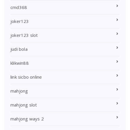
cmd368
joker123
joker123 slot
judi bola
klikwin88
link sicbo online
mahjong
mahjong slot
mahjong ways 2