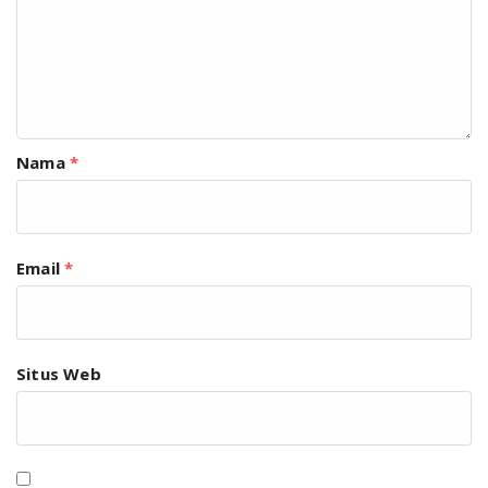
Nama
*
Email
*
Situs Web