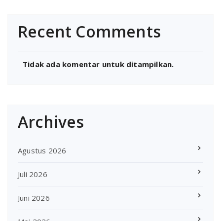
Recent Comments
Tidak ada komentar untuk ditampilkan.
Archives
Agustus 2026
Juli 2026
Juni 2026