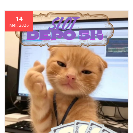
14
Mei, 2026