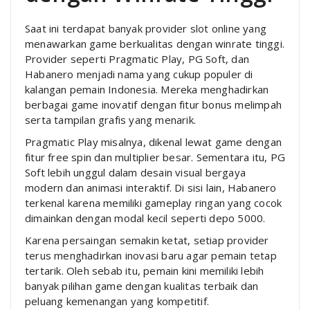
Saat ini terdapat banyak provider slot online yang
menawarkan game berkualitas dengan winrate tinggi.
Provider seperti Pragmatic Play, PG Soft, dan
Habanero menjadi nama yang cukup populer di
kalangan pemain Indonesia. Mereka menghadirkan
berbagai game inovatif dengan fitur bonus melimpah
serta tampilan grafis yang menarik.
Pragmatic Play misalnya, dikenal lewat game dengan
fitur free spin dan multiplier besar. Sementara itu, PG
Soft lebih unggul dalam desain visual bergaya
modern dan animasi interaktif. Di sisi lain, Habanero
terkenal karena memiliki gameplay ringan yang cocok
dimainkan dengan modal kecil seperti depo 5000.
Karena persaingan semakin ketat, setiap provider
terus menghadirkan inovasi baru agar pemain tetap
tertarik. Oleh sebab itu, pemain kini memiliki lebih
banyak pilihan game dengan kualitas terbaik dan
peluang kemenangan yang kompetitif.