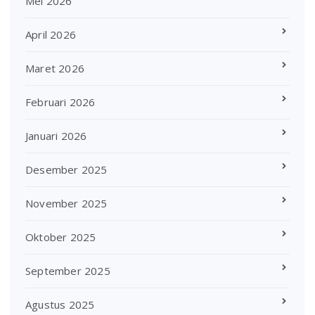
Mei 2026
April 2026
Maret 2026
Februari 2026
Januari 2026
Desember 2025
November 2025
Oktober 2025
September 2025
Agustus 2025