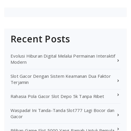
Recent Posts
Evolusi Hiburan Digital Melalui Permainan Interaktif
Modern
Slot Gacor Dengan Sistem Keamanan Dua Faktor
Terjamin
Rahasia Pola Gacor Slot Depo 5k Tanpa Ribet
Waspada! Ini Tanda-Tanda Slot777 Lagi Bocor dan
Gacor
Pilihan Game Slot 5000 Yang Ramah Untuk Pemula