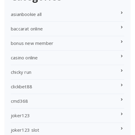
asianbookie all
baccarat online
bonus new member
casino online
chicky run
clickbet88
cmd368
joker123
joker123 slot