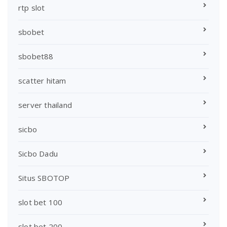
rtp slot
sbobet
sbobet88
scatter hitam
server thailand
sicbo
Sicbo Dadu
Situs SBOTOP
slot bet 100
slot bet 200