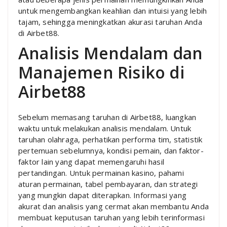
untuk mengembangkan keahlian dan intuisi yang lebih
tajam, sehingga meningkatkan akurasi taruhan Anda
di Airbet88.
Analisis Mendalam dan
Manajemen Risiko di
Airbet88
Sebelum memasang taruhan di Airbet88, luangkan
waktu untuk melakukan analisis mendalam. Untuk
taruhan olahraga, perhatikan performa tim, statistik
pertemuan sebelumnya, kondisi pemain, dan faktor-
faktor lain yang dapat memengaruhi hasil
pertandingan. Untuk permainan kasino, pahami
aturan permainan, tabel pembayaran, dan strategi
yang mungkin dapat diterapkan. Informasi yang
akurat dan analisis yang cermat akan membantu Anda
membuat keputusan taruhan yang lebih terinformasi