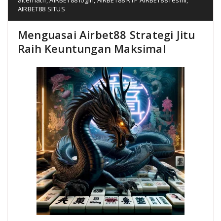
AIRBET88 SITUS
Menguasai Airbet88 Strategi Jitu
Raih Keuntungan Maksimal