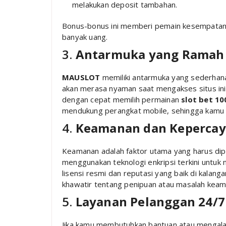
melakukan deposit tambahan.
Bonus-bonus ini memberi pemain kesempatan 
banyak uang.
3.
Antarmuka yang Ramah
MAUSLOT
memiliki antarmuka yang sederhan
akan merasa nyaman saat mengakses situs ini
dengan cepat memilih permainan
slot bet 10
mendukung perangkat mobile, sehingga kamu b
4.
Keamanan dan Keperca
Keamanan adalah faktor utama yang harus dipe
menggunakan teknologi enkripsi terkini untuk 
lisensi resmi dan reputasi yang baik di kala
khawatir tentang penipuan atau masalah keam
5.
Layanan Pelanggan 24/7
Jika kamu membutuhkan bantuan atau mengala