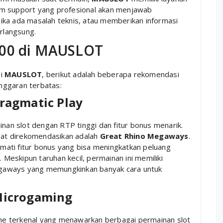
im support yang profesional akan menjawab
ika ada masalah teknis, atau memberikan informasi
rlangsung.
100 di MAUSLOT
i
MAUSLOT
, berikut adalah beberapa rekomendasi
nggaran terbatas:
Pragmatic Play
an slot dengan RTP tinggi dan fitur bonus menarik.
ngat direkomendasikan adalah
Great Rhino Megaways
.
kmati fitur bonus yang bisa meningkatkan peluang
. Meskipun taruhan kecil, permainan ini memiliki
gaways yang memungkinkan banyak cara untuk
 Microgaming
me terkenal yang menawarkan berbagai permainan slot