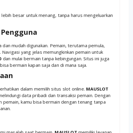
lebih besar untuk menang, tanpa harus mengeluarkan
 Pengguna
a dan mudah digunakan. Pemain, terutama pemula,
. Navigasi yang jelas memungkinkan pemain untuk
0
dan mulai bermain tanpa kebingungan. Situs ini juga
isa bermain kapan saja dan di mana saja.
yaan
rhatikan dalam memilih situs slot online.
MAUSLOT
melindungi data pribadi dan transaksi pemain. Dengan
ngan pemain, kamu bisa bermain dengan tenang tanpa
anan.
mi masalah saat bermain,
MAUSLOT
memiliki layanan