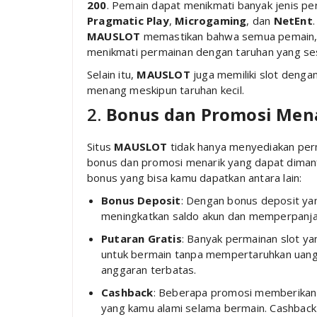
200
. Pemain dapat menikmati banyak jenis p
Pragmatic Play
,
Microgaming
, dan
NetEnt
MAUSLOT
memastikan bahwa semua pemain, t
menikmati permainan dengan taruhan yang ses
Selain itu,
MAUSLOT
juga memiliki slot denga
menang meskipun taruhan kecil.
2.
Bonus dan Promosi Men
Situs
MAUSLOT
tidak hanya menyediakan perm
bonus dan promosi menarik yang dapat diman
bonus yang bisa kamu dapatkan antara lain:
Bonus Deposit
: Dengan bonus deposit ya
meningkatkan saldo akun dan memperpanja
Putaran Gratis
: Banyak permainan slot y
untuk bermain tanpa mempertaruhkan uang
anggaran terbatas.
Cashback
: Beberapa promosi memberikan 
yang kamu alami selama bermain. Cashback i