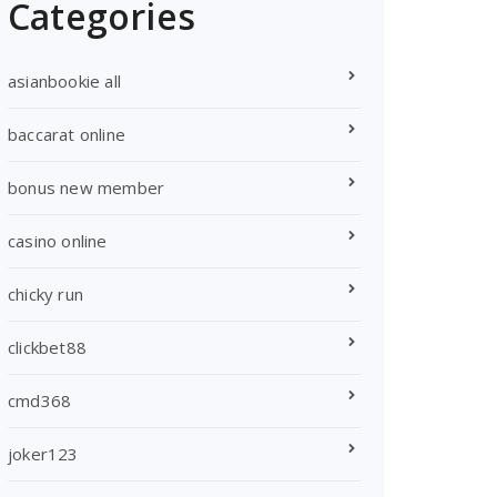
Categories
asianbookie all
baccarat online
bonus new member
casino online
chicky run
clickbet88
cmd368
joker123