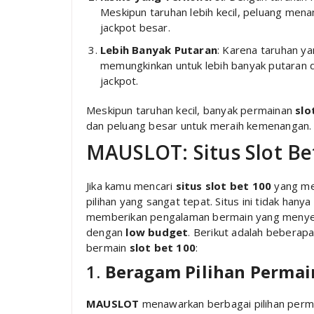
Meskipun taruhan lebih kecil, peluang men
jackpot besar.
Lebih Banyak Putaran
: Karena taruhan ya
memungkinkan untuk lebih banyak putaran
jackpot.
Meskipun taruhan kecil, banyak permainan
slo
dan peluang besar untuk meraih kemenangan.
MAUSLOT: Situs Slot Be
Jika kamu mencari
situs slot bet 100
yang me
pilihan yang sangat tepat. Situs ini tidak hanya
memberikan pengalaman bermain yang menye
dengan
low budget
. Berikut adalah bebera
bermain
slot bet 100
:
1.
Beragam Pilihan Permain
MAUSLOT
menawarkan berbagai pilihan per