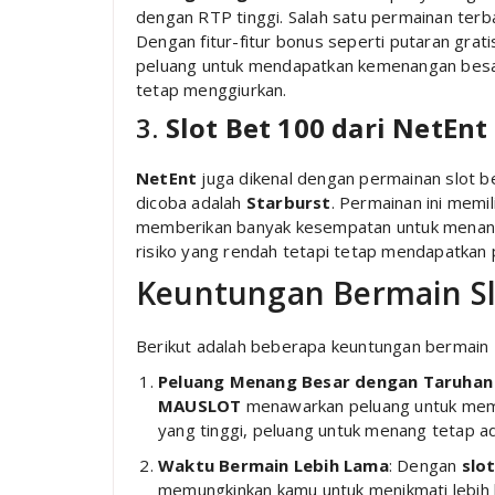
dengan RTP tinggi. Salah satu permainan ter
Dengan fitur-fitur bonus seperti putaran grat
peluang untuk mendapatkan kemenangan besar.
tetap menggiurkan.
3.
Slot Bet 100 dari NetEnt
NetEnt
juga dikenal dengan permainan slot ber
dicoba adalah
Starburst
. Permainan ini memil
memberikan banyak kesempatan untuk mena
risiko yang rendah tetapi tetap mendapatkan
Keuntungan Bermain Sl
Berikut adalah beberapa keuntungan bermain
Peluang Menang Besar dengan Taruhan 
MAUSLOT
menawarkan peluang untuk meme
yang tinggi, peluang untuk menang tetap 
Waktu Bermain Lebih Lama
: Dengan
slo
memungkinkan kamu untuk menikmati lebih b