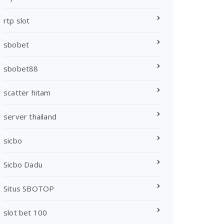
rtp slot
sbobet
sbobet88
scatter hitam
server thailand
sicbo
Sicbo Dadu
Situs SBOTOP
slot bet 100