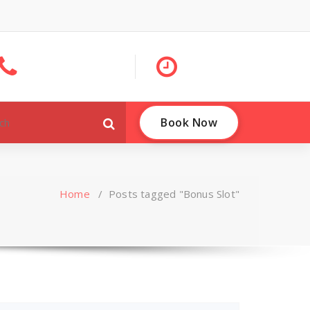
Book Now
Home
/
Posts tagged "Bonus Slot"