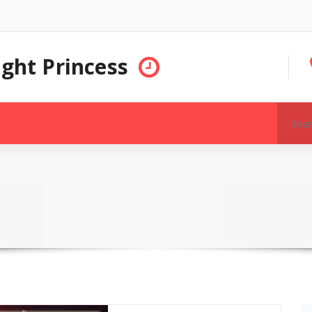
ight Princess
Search
for: