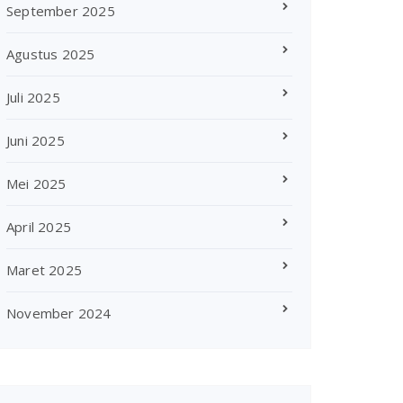
September 2025
Agustus 2025
Juli 2025
Juni 2025
Mei 2025
April 2025
Maret 2025
November 2024