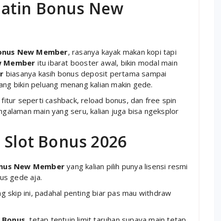
atin Bonus New
Bonus New Member
, rasanya kayak makan kopi tapi
w Member
itu ibarat booster awal, bikin modal main
r
biasanya kasih bonus deposit pertama sampai
yang bikin peluang menang kalian makin gede.
 fitur seperti cashback, reload bonus, dan free spin
engalaman main yang seru, kalian juga bisa ngeksplor
 Slot Bonus 2026
onus New Member
yang kalian pilih punya lisensi resmi
us gede aja.
ng skip ini, padahal penting biar pas mau withdraw
t Bonus
, tetap tentuin limit taruhan supaya main tetap