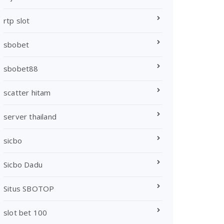
rtp slot
sbobet
sbobet88
scatter hitam
server thailand
sicbo
Sicbo Dadu
Situs SBOTOP
slot bet 100