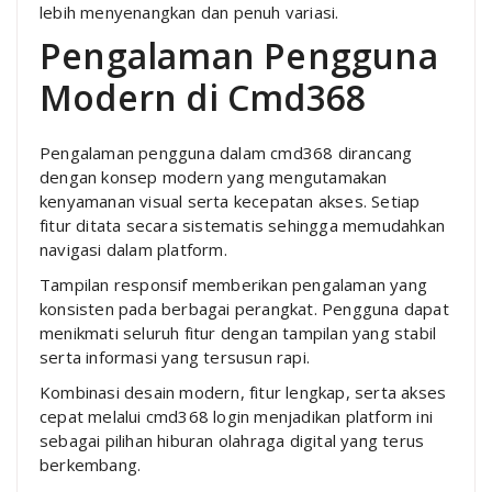
lebih menyenangkan dan penuh variasi.
Pengalaman Pengguna
Modern di Cmd368
Pengalaman pengguna dalam cmd368 dirancang
dengan konsep modern yang mengutamakan
kenyamanan visual serta kecepatan akses. Setiap
fitur ditata secara sistematis sehingga memudahkan
navigasi dalam platform.
Tampilan responsif memberikan pengalaman yang
konsisten pada berbagai perangkat. Pengguna dapat
menikmati seluruh fitur dengan tampilan yang stabil
serta informasi yang tersusun rapi.
Kombinasi desain modern, fitur lengkap, serta akses
cepat melalui cmd368 login menjadikan platform ini
sebagai pilihan hiburan olahraga digital yang terus
berkembang.