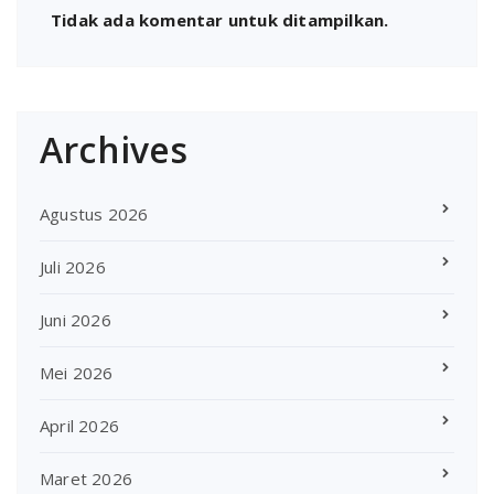
Tidak ada komentar untuk ditampilkan.
Archives
Agustus 2026
Juli 2026
Juni 2026
Mei 2026
April 2026
Maret 2026