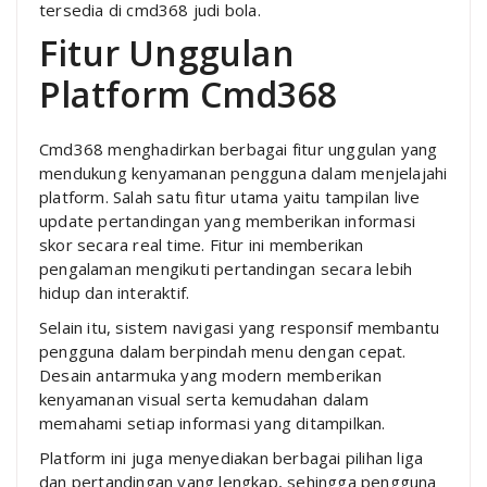
tersedia di cmd368 judi bola.
Fitur Unggulan
Platform Cmd368
Cmd368 menghadirkan berbagai fitur unggulan yang
mendukung kenyamanan pengguna dalam menjelajahi
platform. Salah satu fitur utama yaitu tampilan live
update pertandingan yang memberikan informasi
skor secara real time. Fitur ini memberikan
pengalaman mengikuti pertandingan secara lebih
hidup dan interaktif.
Selain itu, sistem navigasi yang responsif membantu
pengguna dalam berpindah menu dengan cepat.
Desain antarmuka yang modern memberikan
kenyamanan visual serta kemudahan dalam
memahami setiap informasi yang ditampilkan.
Platform ini juga menyediakan berbagai pilihan liga
dan pertandingan yang lengkap, sehingga pengguna