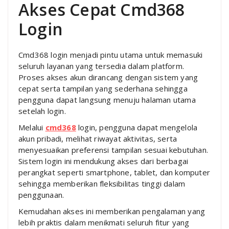
Akses Cepat Cmd368
Login
Cmd368 login menjadi pintu utama untuk memasuki
seluruh layanan yang tersedia dalam platform.
Proses akses akun dirancang dengan sistem yang
cepat serta tampilan yang sederhana sehingga
pengguna dapat langsung menuju halaman utama
setelah login.
Melalui
cmd368
login, pengguna dapat mengelola
akun pribadi, melihat riwayat aktivitas, serta
menyesuaikan preferensi tampilan sesuai kebutuhan.
Sistem login ini mendukung akses dari berbagai
perangkat seperti smartphone, tablet, dan komputer
sehingga memberikan fleksibilitas tinggi dalam
penggunaan.
Kemudahan akses ini memberikan pengalaman yang
lebih praktis dalam menikmati seluruh fitur yang