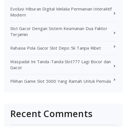
Evolusi Hiburan Digital Melalui Permainan Interaktif
Modern
Slot Gacor Dengan Sistem Keamanan Dua Faktor
Terjamin
Rahasia Pola Gacor Slot Depo 5k Tanpa Ribet
Waspada! Ini Tanda-Tanda Slot777 Lagi Bocor dan
Gacor
Pilihan Game Slot 5000 Yang Ramah Untuk Pemula
Recent Comments