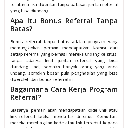
terutama jika diberikan tanpa batasan jumlah referral
yang bisa diundang.
Apa Itu Bonus Referral Tanpa
Batas?
Bonus referral tanpa batas adalah program yang
memungkinkan pemain mendapatkan komisi dari
setiap referral yang berhasil mereka undang ke situs,
tanpa adanya limit jumlah referral yang bisa
diundang. Jadi, semakin banyak orang yang Anda
undang, semakin besar pula penghasilan yang bisa
diperoleh dari bonus referral ini.
Bagaimana Cara Kerja Program
Referral?
Biasanya, pemain akan mendapatkan kode unik atau
link referral ketika mendaftar di situs. Kemudian,
mereka membagikan kode atau link tersebut kepada