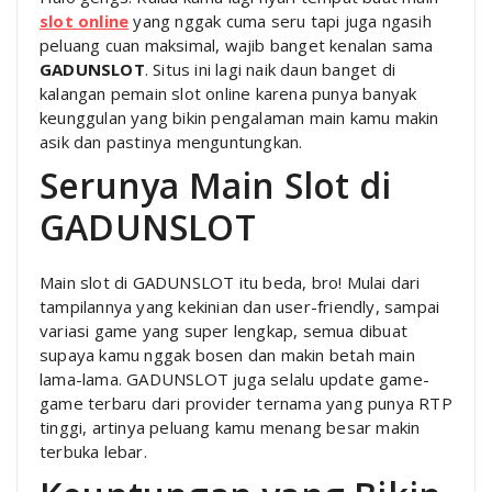
slot online
yang nggak cuma seru tapi juga ngasih
peluang cuan maksimal, wajib banget kenalan sama
GADUNSLOT
. Situs ini lagi naik daun banget di
kalangan pemain slot online karena punya banyak
keunggulan yang bikin pengalaman main kamu makin
asik dan pastinya menguntungkan.
Serunya Main Slot di
GADUNSLOT
Main slot di GADUNSLOT itu beda, bro! Mulai dari
tampilannya yang kekinian dan user-friendly, sampai
variasi game yang super lengkap, semua dibuat
supaya kamu nggak bosen dan makin betah main
lama-lama. GADUNSLOT juga selalu update game-
game terbaru dari provider ternama yang punya RTP
tinggi, artinya peluang kamu menang besar makin
terbuka lebar.