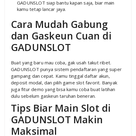
GADUNSLOT siap bantu kapan saja, biar main
kamu tetap lancar jaya.
Cara Mudah Gabung
dan Gaskeun Cuan di
GADUNSLOT
Buat yang baru mau coba, gak usah takut ribet.
GADUNSLOT punya sistem pendaftaran yang super
gampang dan cepat. Kamu tinggal daftar akun,
deposit modal, dan pilih game slot favorit. Banyak
juga fitur demo yang bisa kamu coba buat latihan
dulu sebelum gaskeun taruhan beneran.
Tips Biar Main Slot di
GADUNSLOT Makin
Maksimal