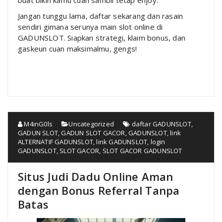
Jangan tunggu lama, daftar sekarang dan rasain
sendiri gimana serunya main slot online di
GADUNSLOT. Siapkan strategi, klaim bonus, dan
gaskeun cuan maksimalmu, gengs!
M4inG0ls
Uncategorized
daftar GADUNSLOT
,
GADUN SLOT
,
GADUN SLOT GACOR
,
GADUNSLOT
,
link
ALTERNATIF GADUNSLOT
,
link GADUNSLOT
,
login
GADUNSLOT
,
SLOT GACOR
,
SLOT GACOR GADUNSLOT
Situs Judi Dadu Online Aman
dengan Bonus Referral Tanpa
Batas