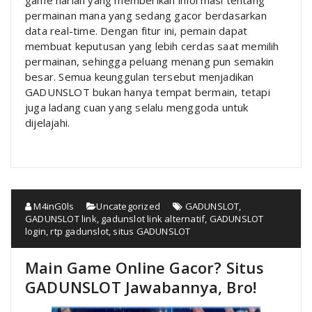
permainan mana yang sedang gacor berdasarkan
data real-time. Dengan fitur ini, pemain dapat
membuat keputusan yang lebih cerdas saat memilih
permainan, sehingga peluang menang pun semakin
besar. Semua keunggulan tersebut menjadikan
GADUNSLOT bukan hanya tempat bermain, tetapi
juga ladang cuan yang selalu menggoda untuk
dijelajahi.
M4inG0ls
Uncategorized
GADUNSLOT
,
GADUNSLOT link
,
gadunslot link alternatif
,
GADUNSLOT
login
,
rtp gadunslot
,
situs GADUNSLOT
Main Game Online Gacor? Situs
GADUNSLOT Jawabannya, Bro!