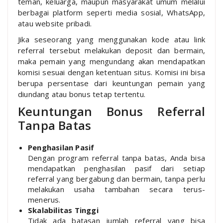
teman, keluarga, maupun masyarakat umum melalui
berbagai platform seperti media sosial, WhatsApp,
atau website pribadi.
Jika seseorang yang menggunakan kode atau link
referral tersebut melakukan deposit dan bermain,
maka pemain yang mengundang akan mendapatkan
komisi sesuai dengan ketentuan situs. Komisi ini bisa
berupa persentase dari keuntungan pemain yang
diundang atau bonus tetap tertentu.
Keuntungan Bonus Referral
Tanpa Batas
Penghasilan Pasif
Dengan program referral tanpa batas, Anda bisa
mendapatkan penghasilan pasif dari setiap
referral yang bergabung dan bermain, tanpa perlu
melakukan usaha tambahan secara terus-
menerus.
Skalabilitas Tinggi
Tidak ada batasan jumlah referral yang bisa