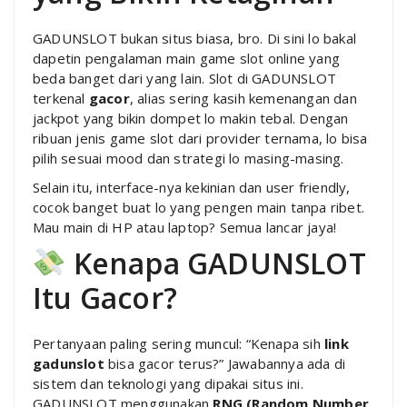
GADUNSLOT bukan situs biasa, bro. Di sini lo bakal
dapetin pengalaman main game slot online yang
beda banget dari yang lain. Slot di GADUNSLOT
terkenal
gacor
, alias sering kasih kemenangan dan
jackpot yang bikin dompet lo makin tebal. Dengan
ribuan jenis game slot dari provider ternama, lo bisa
pilih sesuai mood dan strategi lo masing-masing.
Selain itu, interface-nya kekinian dan user friendly,
cocok banget buat lo yang pengen main tanpa ribet.
Mau main di HP atau laptop? Semua lancar jaya!
Kenapa GADUNSLOT
Itu Gacor?
Pertanyaan paling sering muncul: “Kenapa sih
link
gadunslot
bisa gacor terus?” Jawabannya ada di
sistem dan teknologi yang dipakai situs ini.
GADUNSLOT menggunakan
RNG (Random Number