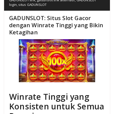
login
,
situs GADUNSLOT
GADUNSLOT: Situs Slot Gacor
dengan Winrate Tinggi yang Bikin
Ketagihan
Winrate Tinggi yang
Konsisten untuk Semua