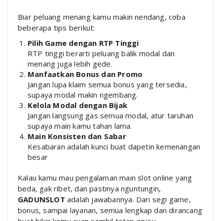
Biar peluang menang kamu makin nendang, coba
beberapa tips berikut:
Pilih Game dengan RTP Tinggi
RTP tinggi berarti peluang balik modal dan
menang juga lebih gede.
Manfaatkan Bonus dan Promo
Jangan lupa klaim semua bonus yang tersedia,
supaya modal makin ngembang.
Kelola Modal dengan Bijak
Jangan langsung gas semua modal, atur taruhan
supaya main kamu tahan lama.
Main Konsisten dan Sabar
Kesabaran adalah kunci buat dapetin kemenangan
besar
Kalau kamu mau pengalaman main slot online yang
beda, gak ribet, dan pastinya nguntungin,
GADUNSLOT
adalah jawabannya. Dari segi game,
bonus, sampai layanan, semua lengkap dan dirancang
buat bikin kamu cuan sambil tetap enjoy.