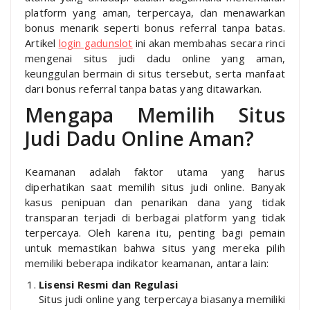
platform yang aman, terpercaya, dan menawarkan
bonus menarik seperti bonus referral tanpa batas.
Artikel
login gadunslot
ini akan membahas secara rinci
mengenai situs judi dadu online yang aman,
keunggulan bermain di situs tersebut, serta manfaat
dari bonus referral tanpa batas yang ditawarkan.
Mengapa Memilih Situs
Judi Dadu Online Aman?
Keamanan adalah faktor utama yang harus
diperhatikan saat memilih situs judi online. Banyak
kasus penipuan dan penarikan dana yang tidak
transparan terjadi di berbagai platform yang tidak
terpercaya. Oleh karena itu, penting bagi pemain
untuk memastikan bahwa situs yang mereka pilih
memiliki beberapa indikator keamanan, antara lain:
Lisensi Resmi dan Regulasi
Situs judi online yang terpercaya biasanya memiliki