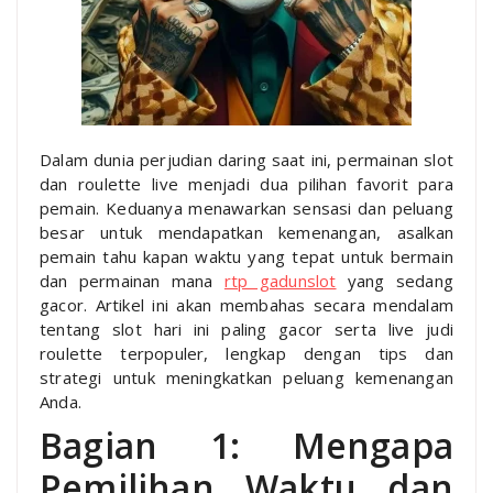
Dalam dunia perjudian daring saat ini, permainan slot
dan roulette live menjadi dua pilihan favorit para
pemain. Keduanya menawarkan sensasi dan peluang
besar untuk mendapatkan kemenangan, asalkan
pemain tahu kapan waktu yang tepat untuk bermain
dan permainan mana
rtp gadunslot
yang sedang
gacor. Artikel ini akan membahas secara mendalam
tentang slot hari ini paling gacor serta live judi
roulette terpopuler, lengkap dengan tips dan
strategi untuk meningkatkan peluang kemenangan
Anda.
Bagian 1: Mengapa
Pemilihan Waktu dan