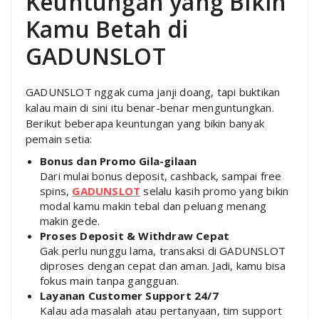
Keuntungan yang Bikin
Kamu Betah di
GADUNSLOT
GADUNSLOT nggak cuma janji doang, tapi buktikan
kalau main di sini itu benar-benar menguntungkan.
Berikut beberapa keuntungan yang bikin banyak
pemain setia:
Bonus dan Promo Gila-gilaan
Dari mulai bonus deposit, cashback, sampai free
spins,
GADUNSLOT
selalu kasih promo yang bikin
modal kamu makin tebal dan peluang menang
makin gede.
Proses Deposit & Withdraw Cepat
Gak perlu nunggu lama, transaksi di GADUNSLOT
diproses dengan cepat dan aman. Jadi, kamu bisa
fokus main tanpa gangguan.
Layanan Customer Support 24/7
Kalau ada masalah atau pertanyaan, tim support