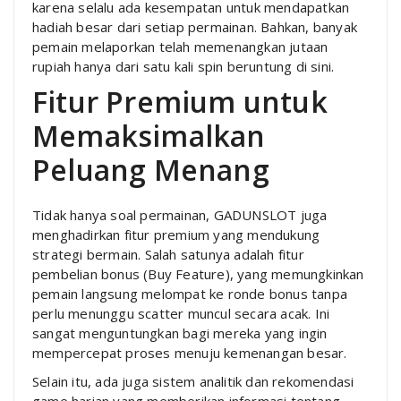
karena selalu ada kesempatan untuk mendapatkan
hadiah besar dari setiap permainan. Bahkan, banyak
pemain melaporkan telah memenangkan jutaan
rupiah hanya dari satu kali spin beruntung di sini.
Fitur Premium untuk
Memaksimalkan
Peluang Menang
Tidak hanya soal permainan, GADUNSLOT juga
menghadirkan fitur premium yang mendukung
strategi bermain. Salah satunya adalah fitur
pembelian bonus (Buy Feature), yang memungkinkan
pemain langsung melompat ke ronde bonus tanpa
perlu menunggu scatter muncul secara acak. Ini
sangat menguntungkan bagi mereka yang ingin
mempercepat proses menuju kemenangan besar.
Selain itu, ada juga sistem analitik dan rekomendasi
game harian yang memberikan informasi tentang