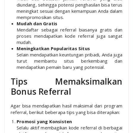
diundang, sehingga potensi penghasilan bisa terus
meningkat sesuai dengan kemampuan Anda dalam
mempromosikan situs.
Mudah dan Gratis
Mendaftar sebagai referral biasanya gratis dan
proses mendapatkan kode referral juga sangat
mudah.
Meningkatkan Popularitas Situs
Selain mendapatkan keuntungan pribadi, Anda juga
turut membantu situs berkembang dan
mendapatkan pemain baru yang potensial.
Tips Memaksimalkan
Bonus Referral
Agar bisa mendapatkan hasil maksimal dari program
referral, berikut beberapa tips yang bisa diterapkan:
Promosi yang Konsisten
Selalu aktif membagikan kode referral di berbagai