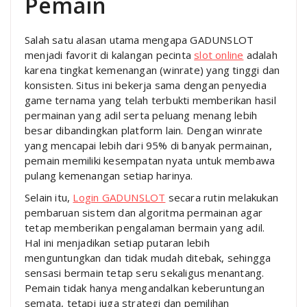
Pemain
Salah satu alasan utama mengapa GADUNSLOT
menjadi favorit di kalangan pecinta
slot online
adalah
karena tingkat kemenangan (winrate) yang tinggi dan
konsisten. Situs ini bekerja sama dengan penyedia
game ternama yang telah terbukti memberikan hasil
permainan yang adil serta peluang menang lebih
besar dibandingkan platform lain. Dengan winrate
yang mencapai lebih dari 95% di banyak permainan,
pemain memiliki kesempatan nyata untuk membawa
pulang kemenangan setiap harinya.
Selain itu,
Login GADUNSLOT
secara rutin melakukan
pembaruan sistem dan algoritma permainan agar
tetap memberikan pengalaman bermain yang adil.
Hal ini menjadikan setiap putaran lebih
menguntungkan dan tidak mudah ditebak, sehingga
sensasi bermain tetap seru sekaligus menantang.
Pemain tidak hanya mengandalkan keberuntungan
semata, tetapi juga strategi dan pemilihan