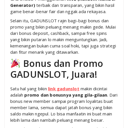
Generator)
terbaik dan transparan, yang bikin hasil
game benar-benar fair dan nggak ada rekayasa.
Selain itu, GADUNSLOT rajin bagi-bagi bonus dan
promo yang bikin peluang menang makin gede. Mulai
dari bonus deposit, cashback, sampai free spins
yang bikin putaran lo makin menguntungkan. Jadi,
kemenangan bukan cuma soal hoki, tapi juga strategi
dan fitur menarik yang ditawarkan.
Bonus dan Promo
GADUNSLOT, Juara!
Satu hal yang bikin
link gadunslot
makin dicintai
adalah
promo dan bonusnya yang gila-gilaan
. Dari
bonus new member sampai program loyalitas buat
member lama, semua dapat jatah bonus yang bikin
saldo makin ngepul. Lo bisa manfaatin ini buat main
lebih lama dan nambah peluang menang besar.