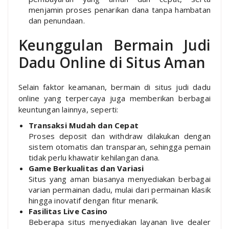
menjamin proses penarikan dana tanpa hambatan
dan penundaan.
Keunggulan Bermain Judi
Dadu Online di Situs Aman
Selain faktor keamanan, bermain di situs judi dadu
online yang terpercaya juga memberikan berbagai
keuntungan lainnya, seperti:
Transaksi Mudah dan Cepat
Proses deposit dan withdraw dilakukan dengan
sistem otomatis dan transparan, sehingga pemain
tidak perlu khawatir kehilangan dana.
Game Berkualitas dan Variasi
Situs yang aman biasanya menyediakan berbagai
varian permainan dadu, mulai dari permainan klasik
hingga inovatif dengan fitur menarik.
Fasilitas Live Casino
Beberapa situs menyediakan layanan live dealer