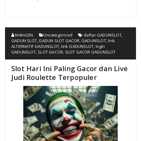
M4inG0ls
Uncategorized
daftar GADUNSLOT
,
GADUN SLOT
,
GADUN SLOT GACOR
,
GADUNSLOT
,
link
ALTERNATIF GADUNSLOT
,
link GADUNSLOT
,
login
GADUNSLOT
,
SLOT GACOR
,
SLOT GACOR GADUNSLOT
Slot Hari Ini Paling Gacor dan Live
Judi Roulette Terpopuler