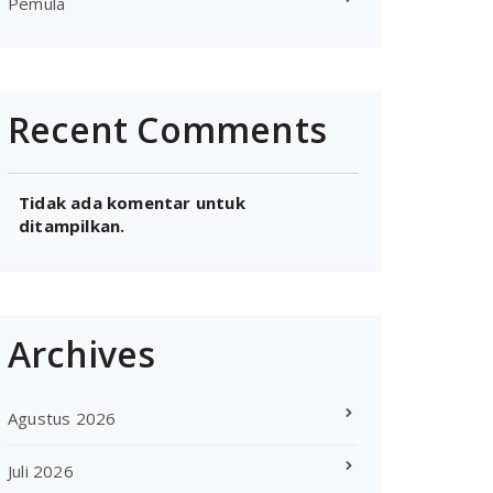
Pemula
Recent Comments
Tidak ada komentar untuk
ditampilkan.
Archives
Agustus 2026
Juli 2026