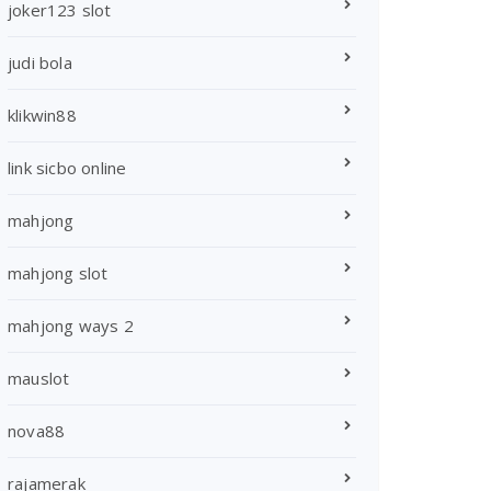
joker123 slot
judi bola
klikwin88
link sicbo online
mahjong
mahjong slot
mahjong ways 2
mauslot
nova88
rajamerak