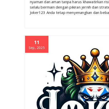
nyaman dan aman tanpa harus khawatirkan risik
selalu bermain dengan pikiran jernih dan str
Joker123 Anda tetap menyenangkan dan bebas
11
Sep, 2025