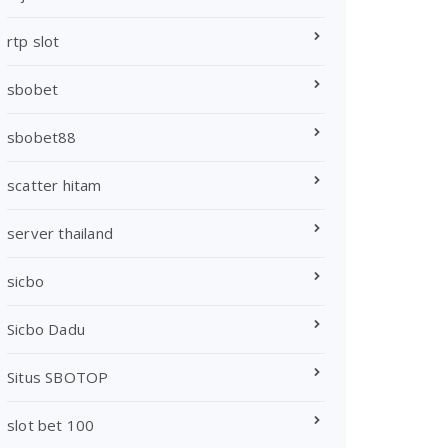
rtp slot
sbobet
sbobet88
scatter hitam
server thailand
sicbo
Sicbo Dadu
Situs SBOTOP
slot bet 100