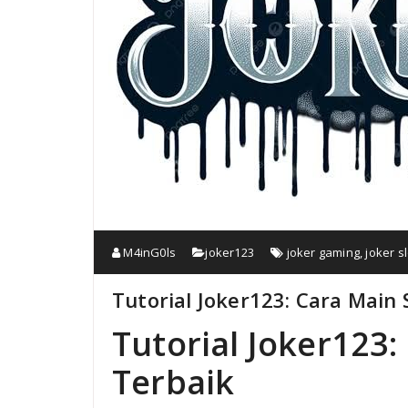
M4inG0ls
joker123
joker gaming
,
joker sl
Tutorial Joker123: Cara Main 
Tutorial Joker123:
Terbaik