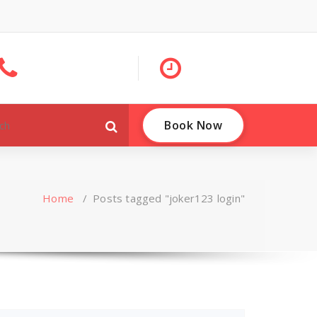
Book Now
Home
/
Posts tagged "joker123 login"