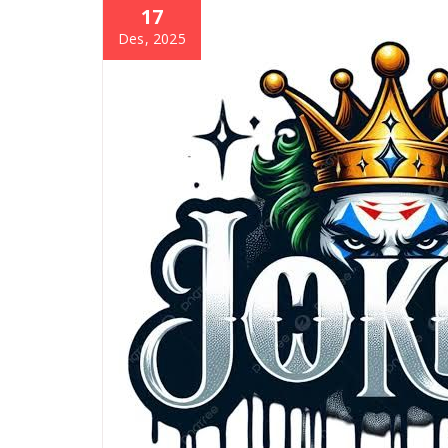
17
Des, 2025