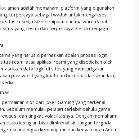
lot
aman adalah memahami platform yang digunakan.
yang terpercaya sebagai wadah untuk mengakses
i situs resmi, risiko penipuan dan malware dapat
gi situs yang resmi dan terpercaya, serta menjaga
ya
tama yang harus diperhatikan adalah proses login.
itus resmi atau aplikasi resmi yang disediakan oleh
asukkan data login di situs yang mencurigakan
unakan password yang kuat dan berbeda dari akun lain,
rsedia.
Aman
permainan slot dari Joker Gaming yang terkenal
ah. Sebelum memulai, pelajari terlebih dahulu game
ur khusus, dan tingkat volatilitasnya. Dengan memahami
n risiko kerugian bisa diminimalisir. Jangan tergoda
yang sesuai dengan kemampuan dan kenyamanan Anda.