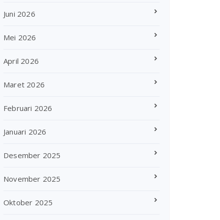
Juni 2026
Mei 2026
April 2026
Maret 2026
Februari 2026
Januari 2026
Desember 2025
November 2025
Oktober 2025