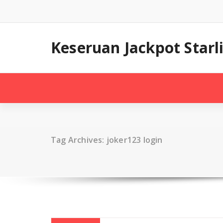
Skip
to
content
Keseruan Jackpot Starl
Tag Archives: joker123 login