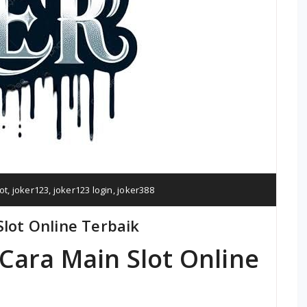
ot
,
joker123
,
joker123 login
,
joker388
Slot Online Terbaik
 Cara Main Slot Online