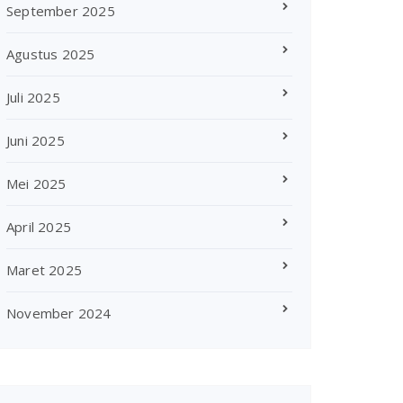
September 2025
Agustus 2025
Juli 2025
Juni 2025
Mei 2025
April 2025
Maret 2025
November 2024