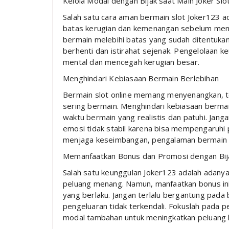
Kelola Modal dengan Bijak saat Main Joker Slo
Salah satu cara aman bermain slot Joker123 a
batas kerugian dan kemenangan sebelum memu
bermain melebihi batas yang sudah ditentukan
berhenti dan istirahat sejenak. Pengelolaan 
mental dan mencegah kerugian besar.
Menghindari Kebiasaan Bermain Berlebihan
Bermain slot online memang menyenangkan, tet
sering bermain. Menghindari kebiasaan berma
waktu bermain yang realistis dan patuhi. Jang
emosi tidak stabil karena bisa mempengaruhi
menjaga keseimbangan, pengalaman bermain 
Memanfaatkan Bonus dan Promosi dengan Bij
Salah satu keunggulan Joker123 adalah adany
peluang menang. Namun, manfaatkan bonus ini
yang berlaku. Jangan terlalu bergantung pada 
pengeluaran tidak terkendali. Fokuslah pada 
modal tambahan untuk meningkatkan peluang