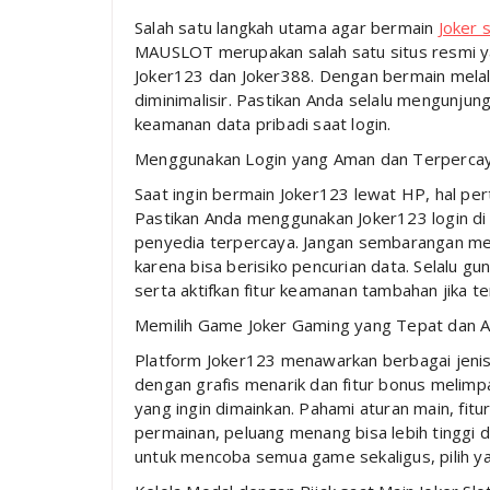
Salah satu langkah utama agar bermain
Joker s
MAUSLOT merupakan salah satu situs resmi 
Joker123 dan Joker388. Dengan bermain melalu
diminimalisir. Pastikan Anda selalu mengunjun
keamanan data pribadi saat login.
Menggunakan Login yang Aman dan Terperca
Saat ingin bermain Joker123 lewat HP, hal per
Pastikan Anda menggunakan Joker123 login di s
penyedia terpercaya. Jangan sembarangan mem
karena bisa berisiko pencurian data. Selalu g
serta aktifkan fitur keamanan tambahan jika te
Memilih Game Joker Gaming yang Tepat dan 
Platform Joker123 menawarkan berbagai jenis 
dengan grafis menarik dan fitur bonus melimp
yang ingin dimainkan. Pahami aturan main, fit
permainan, peluang menang bisa lebih tinggi da
untuk mencoba semua game sekaligus, pilih 