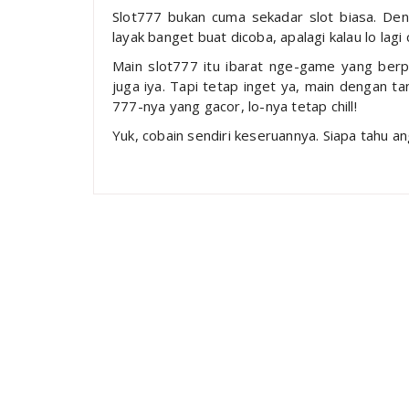
Slot777 bukan cuma sekadar slot biasa. De
layak banget buat dicoba, apalagi kalau lo lagi
Main slot777 itu ibarat nge-game yang berp
juga iya. Tapi tetap inget ya, main dengan t
777-nya yang gacor, lo-nya tetap chill!
Yuk, cobain sendiri keseruannya. Siapa tahu an