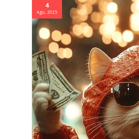
4
Agu, 2025