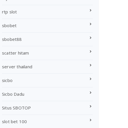
rtp slot
sbobet
sbobet88
scatter hitam
server thailand
sicbo
Sicbo Dadu
Situs SBOTOP
slot bet 100