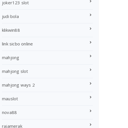
joker123 slot
judi bola
klikwin88
link sicbo online
mahjong
mahjong slot
mahjong ways 2
mauslot
nova88
rajamerak