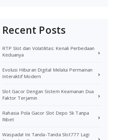
Recent Posts
RTP Slot dan Volatilitas: Kenali Perbedaan
Keduanya
Evolusi Hiburan Digital Melalui Permainan
Interaktif Modern
Slot Gacor Dengan Sistem Keamanan Dua
Faktor Terjamin
Rahasia Pola Gacor Slot Depo 5k Tanpa
Ribet
Waspada! Ini Tanda-Tanda Slot777 Lagi