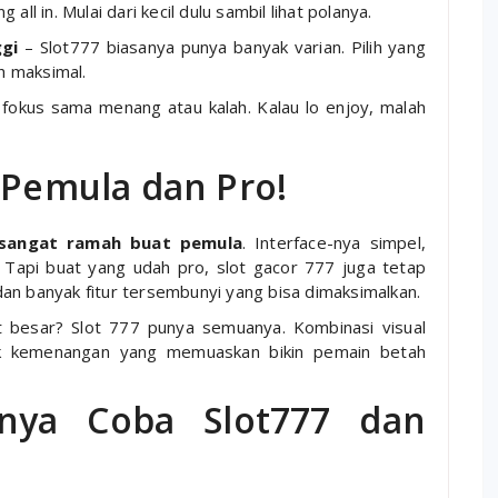
 all in. Mulai dari kecil dulu sambil lihat polanya.
ggi
– Slot777 biasanya punya banyak varian. Pilih yang
h maksimal.
 fokus sama menang atau kalah. Kalau lo enjoy, malah
 Pemula dan Pro!
sangat ramah buat pemula
. Interface-nya simpel,
 Tapi buat yang udah pro, slot gacor 777 juga tetap
an banyak fitur tersembunyi yang bisa dimaksimalkan.
t besar? Slot 777 punya semuanya. Kombinasi visual
fek kemenangan yang memuaskan bikin pemain betah
unya Coba Slot777 dan