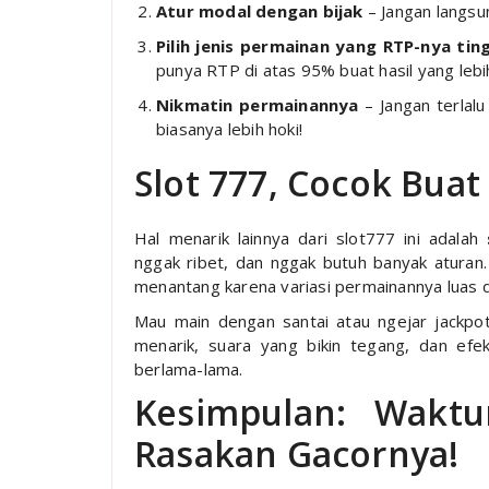
Atur modal dengan bijak
– Jangan langsung
Pilih jenis permainan yang RTP-nya tin
punya RTP di atas 95% buat hasil yang lebi
Nikmatin permainannya
– Jangan terlalu
biasanya lebih hoki!
Slot 777, Cocok Buat
Hal menarik lainnya dari slot777 ini adalah
nggak ribet, dan nggak butuh banyak aturan.
menantang karena variasi permainannya luas d
Mau main dengan santai atau ngejar jackpo
menarik, suara yang bikin tegang, dan e
berlama-lama.
Kesimpulan: Wakt
Rasakan Gacornya!