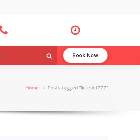
Book Now
Home
/
Posts tagged "link slot777"