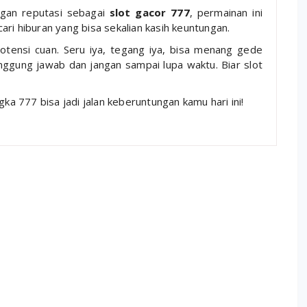
ngan reputasi sebagai
slot gacor 777
, permainan ini
 cari hiburan yang bisa sekalian kasih keuntungan.
otensi cuan. Seru iya, tegang iya, bisa menang gede
anggung jawab dan jangan sampai lupa waktu. Biar slot
gka 777 bisa jadi jalan keberuntungan kamu hari ini!