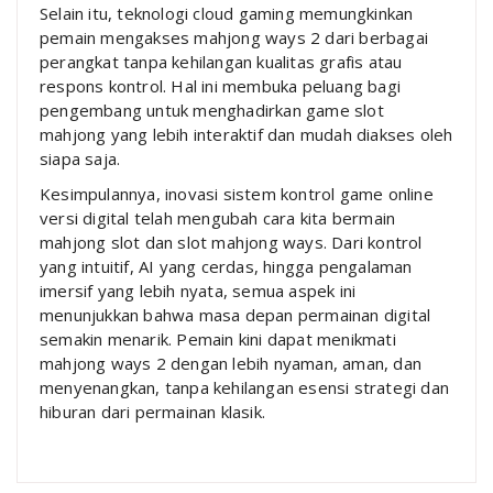
Selain itu, teknologi cloud gaming memungkinkan
pemain mengakses mahjong ways 2 dari berbagai
perangkat tanpa kehilangan kualitas grafis atau
respons kontrol. Hal ini membuka peluang bagi
pengembang untuk menghadirkan game slot
mahjong yang lebih interaktif dan mudah diakses oleh
siapa saja.
Kesimpulannya, inovasi sistem kontrol game online
versi digital telah mengubah cara kita bermain
mahjong slot dan slot mahjong ways. Dari kontrol
yang intuitif, AI yang cerdas, hingga pengalaman
imersif yang lebih nyata, semua aspek ini
menunjukkan bahwa masa depan permainan digital
semakin menarik. Pemain kini dapat menikmati
mahjong ways 2 dengan lebih nyaman, aman, dan
menyenangkan, tanpa kehilangan esensi strategi dan
hiburan dari permainan klasik.