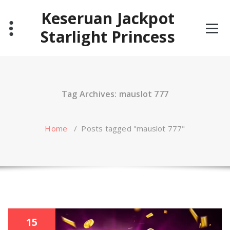
Skip
Keseruan Jackpot
to
content
Starlight Princess
Tag Archives: mauslot 777
Home
/
Posts tagged "mauslot 777"
15