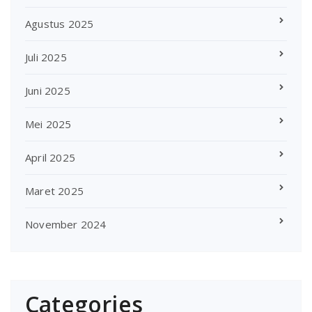
Agustus 2025
Juli 2025
Juni 2025
Mei 2025
April 2025
Maret 2025
November 2024
Categories