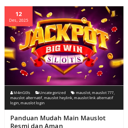
12
Des, 2025
M4inG0ls
Uncategorized
mauslot
,
mauslot 777
,
mauslot alternatif
,
mauslot heylink
,
mauslot link alternatif
login
,
mauslot login
Panduan Mudah Main Mauslot
Resmi dan Aman