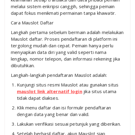
melalui sistem enkripsi canggih, sehingga pemain
dapat fokus menikmati permainan tanpa khawatir.
Cara Mauslot Daftar
Langkah pertama sebelum bermain adalah melakukan
Mauslot daftar. Proses pendaftaran di platform ini
tergolong mudah dan cepat. Pemain hanya perlu
menyiapkan data diri yang valid seperti nama
lengkap, nomor telepon, dan informasi rekening jika
dibutuhkan.
Langkah-langkah pendaftaran Mauslot adalah:
Kunjungi situs resmi Mauslot atau gunakan situs
mauslot link alternatif login
jika situs utama
tidak dapat diakses.
Klik menu daftar dan isi formulir pendaftaran
dengan data yang benar dan valid.
Lakukan verifikasi sesuai petunjuk yang diberikan.
Setelah berhasil daftar, akun Mauslot siap