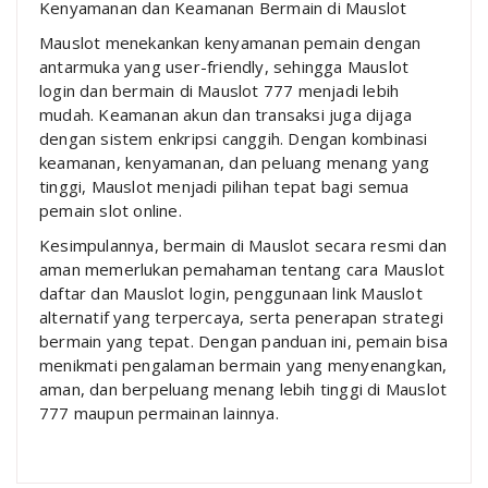
Kenyamanan dan Keamanan Bermain di Mauslot
Mauslot menekankan kenyamanan pemain dengan
antarmuka yang user-friendly, sehingga Mauslot
login dan bermain di Mauslot 777 menjadi lebih
mudah. Keamanan akun dan transaksi juga dijaga
dengan sistem enkripsi canggih. Dengan kombinasi
keamanan, kenyamanan, dan peluang menang yang
tinggi, Mauslot menjadi pilihan tepat bagi semua
pemain slot online.
Kesimpulannya, bermain di Mauslot secara resmi dan
aman memerlukan pemahaman tentang cara Mauslot
daftar dan Mauslot login, penggunaan link Mauslot
alternatif yang terpercaya, serta penerapan strategi
bermain yang tepat. Dengan panduan ini, pemain bisa
menikmati pengalaman bermain yang menyenangkan,
aman, dan berpeluang menang lebih tinggi di Mauslot
777 maupun permainan lainnya.