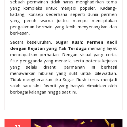
sebuah permainan tidak harus menghadirkan tema
yang kompleks untuk menjadi populer. Kadang-
kadang, konsep sederhana seperti dunia permen
yang penuh warna justru mampu menciptakan
pengalaman bermain yang lebih menyenangkan dan
berkesan.
Secara keseluruhan,
Sugar Rush: Permen Kecil
dengan Kejutan yang Tak Terduga
memang layak
mendapatkan perhatian. Dengan visual yang ceria,
fitur pengganda yang menarik, serta potensi kejutan
yang selalu dinanti, permainan ini berhasil
menawarkan hiburan yang sulit untuk dilewatkan.
Tidak mengherankan jika Sugar Rush terus menjadi
salah satu slot favorit yang banyak dimainkan oleh
berbagai kalangan hingga saat ini.
11