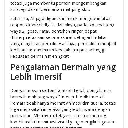
tetapi juga membantu pemain mengembangkan
strategi dalam permainan mahjong slot.
Selain itu, AI juga digunakan untuk mengoptimalkan
respons kontrol digital. Misalnya, pada slot mahjong
ways 2, gestur atau sentuhan ringan dapat
diinterpretasikan secara akurat sebagai tindakan
yang diinginkan pemain. Hasilnya, permainan menjadi
lebih lancar dan minim kesalahan input, sehingga
kepuasan bermain meningkat.
Pengalaman Bermain yang
Lebih Imersif
Dengan inovasi sistem kontrol digital, pengalaman
bermain mahjong ways 2 menjadi lebih imersif.
Pemain tidak hanya melihat animasi dan suara, tetapi
juga merasakan interaksi yang lebih nyata dengan
permainan. Misalnya, efek getaran saat menang
kombinasi atau animasi visual yang mengikuti gestur