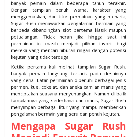
banyak pemain dalam beberapa tahun terakhir.
Dengan tampilan penuh warna, karakter yang
menggemaskan, dan fitur permainan yang menarik,
Sugar Rush menawarkan pengalaman bermain yang
berbeda dibandingkan slot bertema klasik maupun
petualangan. Tidak heran jika hingga saat ini
permainan ini masih menjadi pilihan favorit bagi
mereka yang mencari hiburan ringan dengan potensi
kejutan yang tidak terduga.
Ketika pertama kali melihat tampilan Sugar Rush,
banyak pemain langsung tertarik pada desainnya
yang ceria. Latar permainan dipenuhi berbagai jenis
permen, kue, cokelat, dan aneka camilan manis yang
menciptakan suasana menyenangkan. Namun di balik
tampilannya yang sederhana dan manis, Sugar Rush
menyimpan berbagai fitur yang mampu memberikan
pengalaman bermain yang seru dan penuh kejutan.
Mengapa Sugar Rush