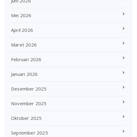
Juni 2026
Mei 2026
April 2026
Maret 2026
Februari 2026
Januari 2026
Desember 2025
November 2025
Oktober 2025
September 2025