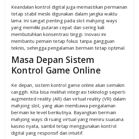
Keandalan kontrol digital juga memastikan permainan
tetap stabil meski digunakan dalam jangka waktu
lama. Ini sangat penting pada slot mahjong ways
yang memiliki putaran cepat dan sering kali
membutuhkan konsentrasi tinggi. Inovasi ini
membantu pemain tetap fokus tanpa gangguan
teknis, sehingga pengalaman bermain tetap optimal.
Masa Depan Sistem
Kontrol Game Online
Ke depan, sistem kontrol game online akan semakin
canggih. Kita bisa melihat integrasi teknologi seperti
augmented reality (AR) dan virtual reality (VR) dalam
mahjong slot, yang akan membawa pengalaman
bermain ke level berikutnya. Bayangkan bermain
mahjong ways di ruang virtual yang meniru suasana
kasino nyata, sambil tetap menggunakan kontrol
digital yang responsif dan intuitif.