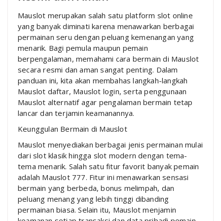
Mauslot merupakan salah satu platform slot online
yang banyak diminati karena menawarkan berbagai
permainan seru dengan peluang kemenangan yang
menarik. Bagi pemula maupun pemain
berpengalaman, memahami cara bermain di Mauslot
secara resmi dan aman sangat penting. Dalam
panduan ini, kita akan membahas langkah-langkah
Mauslot daftar, Mauslot login, serta penggunaan
Mauslot alternatif agar pengalaman bermain tetap
lancar dan terjamin keamanannya.
Keunggulan Bermain di Mauslot
Mauslot menyediakan berbagai jenis permainan mulai
dari slot klasik hingga slot modern dengan tema-
tema menarik. Salah satu fitur favorit banyak pemain
adalah Mauslot 777. Fitur ini menawarkan sensasi
bermain yang berbeda, bonus melimpah, dan
peluang menang yang lebih tinggi dibanding
permainan biasa. Selain itu, Mauslot menjamin
keamanan setiap transaksi dan data pribadi pemain