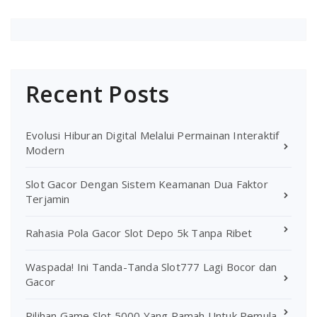
Recent Posts
Evolusi Hiburan Digital Melalui Permainan Interaktif
Modern
Slot Gacor Dengan Sistem Keamanan Dua Faktor
Terjamin
Rahasia Pola Gacor Slot Depo 5k Tanpa Ribet
Waspada! Ini Tanda-Tanda Slot777 Lagi Bocor dan
Gacor
Pilihan Game Slot 5000 Yang Ramah Untuk Pemula