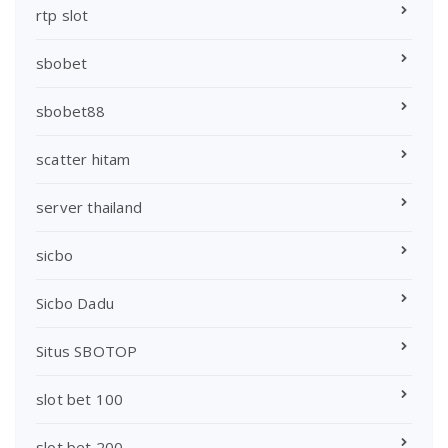
rtp slot
sbobet
sbobet88
scatter hitam
server thailand
sicbo
Sicbo Dadu
Situs SBOTOP
slot bet 100
slot bet 200