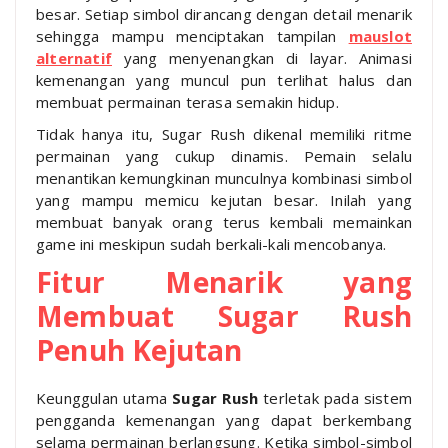
besar. Setiap simbol dirancang dengan detail menarik
sehingga mampu menciptakan tampilan
mauslot
alternatif
yang menyenangkan di layar. Animasi
kemenangan yang muncul pun terlihat halus dan
membuat permainan terasa semakin hidup.
Tidak hanya itu, Sugar Rush dikenal memiliki ritme
permainan yang cukup dinamis. Pemain selalu
menantikan kemungkinan munculnya kombinasi simbol
yang mampu memicu kejutan besar. Inilah yang
membuat banyak orang terus kembali memainkan
game ini meskipun sudah berkali-kali mencobanya.
Fitur Menarik yang
Membuat Sugar Rush
Penuh Kejutan
Keunggulan utama
Sugar Rush
terletak pada sistem
pengganda kemenangan yang dapat berkembang
selama permainan berlangsung. Ketika simbol-simbol