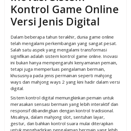
Kontrol Game Online
Versi Jenis Digital
Dalam beberapa tahun terakhir, dunia game online
telah mengalami perkembangan yang sangat pesat.
Salah satu aspek yang mengalami transformasi
signifikan adalah sistem kontrol game online. Inovasi
ini bukan hanya mempengaruhi kenyamanan pemain,
tetapi juga memperluas pengalaman bermain,
khususnya pada jenis permainan seperti mahjong
ways dan mahjong ways 2 yang kini hadir dalam versi
digital.
Sistem kontrol digital memungkinkan pemain untuk
merasakan sensasi bermain yang lebih interaktif dan
responsif dibandingkan dengan kontrol tradisional.
Misalnya, dalam mahjong slot, sentuhan layar,
gestur, dan bahkan kontrol suara mulai diterapkan
untuk menghadirkan pengalaman bermain yang lebih