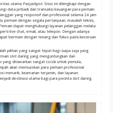
tas utama Pasjackpot. Situs ini dilengkapi dengan
ungi data pribadi dan transaksi keuangan para pemain.
elanggan yang responsif dan profesional selama 24 jam
u pemain dengan segala pertanyaan, masalah teknis,
. Pemain dapat menghubungi layanan pelanggan melalui
perti live chat, email, atau telepon. Dengan adanya
dapat bermain dengan tenang dan fokus pada keseruan
lah pilihan yang sangat tepat bagi siapa saja yang
main slot daring yang menguntungkan dan
 yang ditawarkan sangat cocok untuk pemula,
impah akan memuaskan para pemain profesional.
i menarik, keamanan terjamin, dan layanan
njadi destinasi utama bagi para pecinta slot daring.