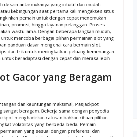
h desain antarmukanya yang intuitif dan mudah
 atau kebingungan saat pertama kali mengakses situs
mungkinkan pemain untuk dengan cepat menemukan
mainan, promosi, hingga layanan pelanggan. Proses
emakan waktu lama. Dengan beberapa langkah mudah,
p untuk mencoba berbagai pilihan permainan slot yang
akan panduan dasar mengenai cara bermain slot,
a tips dan trik untuk meningkatkan peluang kemenangan.
 untuk beradaptasi dengan cepat dan merasa lebih
lot Gacor yang Beragam
antangan dan keuntungan maksimal, Pasjackpot
ng sangat beragam. Bekerja sama dengan penyedia
jackpot menghadirkan ratusan bahkan ribuan pilihan
ingkat volatilitas yang berbeda-beda. Pemain
 permainan yang sesuai dengan preferensi dan