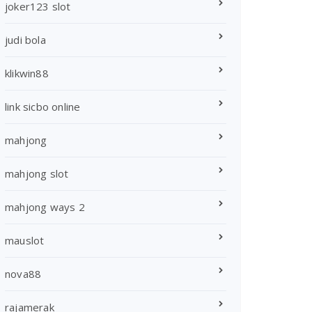
joker123 slot
judi bola
klikwin88
link sicbo online
mahjong
mahjong slot
mahjong ways 2
mauslot
nova88
rajamerak