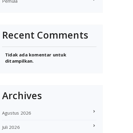
Pemula
Recent Comments
Tidak ada komentar untuk
ditampilkan.
Archives
Agustus 2026
Juli 2026