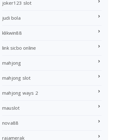
joker123 slot
judi bola
klikwin88
link sicbo online
mahjong
mahjong slot
mahjong ways 2
mauslot
nova88
rajamerak