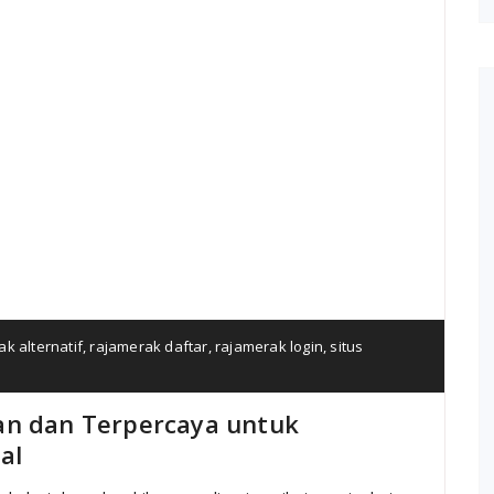
k alternatif
,
rajamerak daftar
,
rajamerak login
,
situs
an dan Terpercaya untuk
al