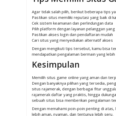
Agar tidak salah pilih, berikut beberapa tips 
Pastikan situs memiliki reputasi yang baik di
Cek sistem keamanan dan perlindungan data
Pilih platform dengan layanan pelanggan yang 
Pastikan akses login dan pendaftaran mudah
Cari situs yang menyediakan alternatif akses
Dengan mengikuti tips tersebut, kamu bisa terh
mendapatkan pengalaman bermain yang lebih
Kesimpulan
Memilih situs game online yang aman dan terp
Dengan banyaknya pilihan yang tersedia, penggu
situs rajamerak, dengan berbagai fitur unggul
rajamerak daftar yang praktis, hingga dukung
sebuah situs bisa memberikan pengalaman te
Dengan memahami poin-poin penting di atas,
lebih aman, nyaman, dan tentunya lebih seru.