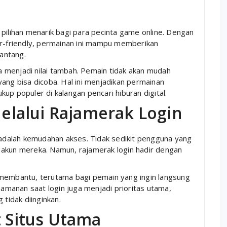
pilihan menarik bagi para pecinta game online. Dengan
er-friendly, permainan ini mampu memberikan
antang.
ga menjadi nilai tambah. Pemain tidak akan mudah
ang bisa dicoba. Hal ini menjadikan permainan
up populer di kalangan pencari hiburan digital.
lalui Rajamerak Login
s adalah kemudahan akses. Tidak sedikit pengguna yang
 akun mereka. Namun, rajamerak login hadir dengan
 membantu, terutama bagi pemain yang ingin langsung
eamanan saat login juga menjadi prioritas utama,
 tidak diinginkan.
t Situs Utama