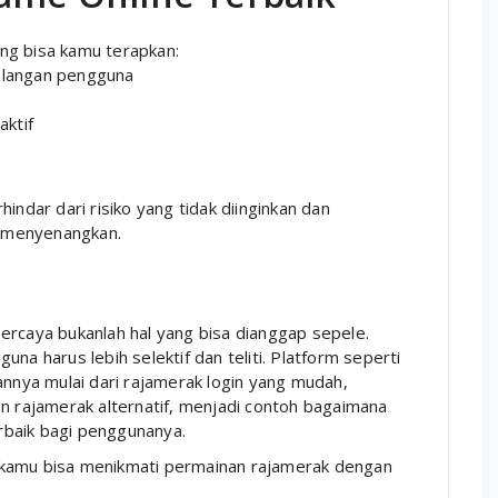
yang bisa kamu terapkan:
 kalangan pengguna
aktif
indar dari risiko yang tidak diinginkan dan
 menyenangkan.
ercaya bukanlah hal yang bisa dianggap sepele.
na harus lebih selektif dan teliti. Platform seperti
annya mulai dari rajamerak login yang mudah,
an rajamerak alternatif, menjadi contoh bagaimana
rbaik bagi penggunanya.
 kamu bisa menikmati permainan rajamerak dengan