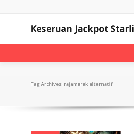
Skip
to
content
Keseruan Jackpot Starl
Tag Archives: rajamerak alternatif