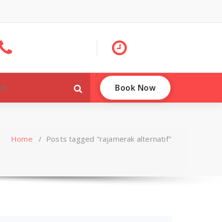
Book Now
Home
/
Posts tagged "rajamerak alternatif"