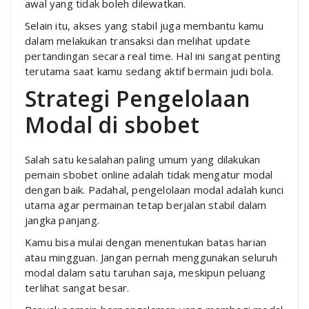
awal yang tidak boleh dilewatkan.
Selain itu, akses yang stabil juga membantu kamu
dalam melakukan transaksi dan melihat update
pertandingan secara real time. Hal ini sangat penting
terutama saat kamu sedang aktif bermain judi bola.
Strategi Pengelolaan
Modal di sbobet
Salah satu kesalahan paling umum yang dilakukan
pemain sbobet online adalah tidak mengatur modal
dengan baik. Padahal, pengelolaan modal adalah kunci
utama agar permainan tetap berjalan stabil dalam
jangka panjang.
Kamu bisa mulai dengan menentukan batas harian
atau mingguan. Jangan pernah menggunakan seluruh
modal dalam satu taruhan saja, meskipun peluang
terlihat sangat besar.