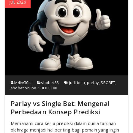
Jul, 2026
M4inG0ls
sbobet88
judi bola
,
parlay
,
SBOBET
,
sbobet online
,
SBOBET88
Parlay vs Single Bet: Mengenal
Perbedaan Konsep Prediksi
Memahami cara kerja prediksi dalam dunia taruhan
olahraga menjadi hal penting bagi pemain yang ingin