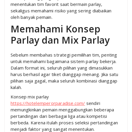
menentukan tim favorit saat bermain parlay,
sekaligus memahami risiko yang sering diabaikan
oleh banyak pemain.
Memahami Konsep
Parlay dan Mix Parlay
Sebelum membahas strategi pemilihan tim, penting
untuk memahami bagaimana sistem parlay bekerja.
Dalam format ini, seluruh pilihan yang dimasukkan
harus berhasil agar tiket dianggap menang. Jika satu
pilihan saja gagal, maka seluruh kombinasi dianggap
kalah.
Konsep mix parlay
https://hotelemperorparadise.com/
sendiri
memungkinkan pemain menggabungkan beberapa
pertandingan dari berbagai liga atau kompetisi
berbeda. Karena itulah proses seleksi pertandingan
menjadi faktor yang sangat menentukan.