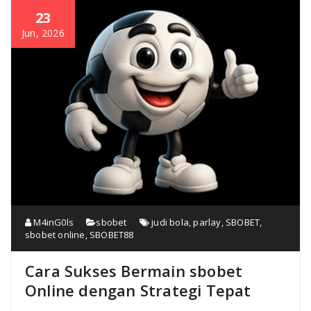
23
Jun, 2026
M4inG0ls
sbobet
judi bola
,
parlay
,
SBOBET
,
sbobet online
,
SBOBET88
Cara Sukses Bermain sbobet
Online dengan Strategi Tepat