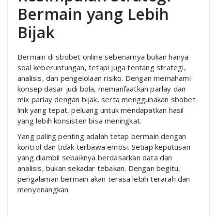
Bermain yang Lebih
Bijak
Bermain di sbobet online sebenarnya bukan hanya
soal keberuntungan, tetapi juga tentang strategi,
analisis, dan pengelolaan risiko. Dengan memahami
konsep dasar judi bola, memanfaatkan parlay dan
mix parlay dengan bijak, serta menggunakan sbobet
link yang tepat, peluang untuk mendapatkan hasil
yang lebih konsisten bisa meningkat.
Yang paling penting adalah tetap bermain dengan
kontrol dan tidak terbawa emosi. Setiap keputusan
yang diambil sebaiknya berdasarkan data dan
analisis, bukan sekadar tebakan. Dengan begitu,
pengalaman bermain akan terasa lebih terarah dan
menyenangkan.