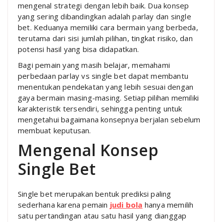
mengenal strategi dengan lebih baik. Dua konsep
yang sering dibandingkan adalah parlay dan single
bet. Keduanya memiliki cara bermain yang berbeda,
terutama dari sisi jumlah pilihan, tingkat risiko, dan
potensi hasil yang bisa didapatkan.
Bagi pemain yang masih belajar, memahami
perbedaan parlay vs single bet dapat membantu
menentukan pendekatan yang lebih sesuai dengan
gaya bermain masing-masing. Setiap pilihan memiliki
karakteristik tersendiri, sehingga penting untuk
mengetahui bagaimana konsepnya berjalan sebelum
membuat keputusan.
Mengenal Konsep
Single Bet
Single bet merupakan bentuk prediksi paling
sederhana karena pemain
judi bola
hanya memilih
satu pertandingan atau satu hasil yang dianggap