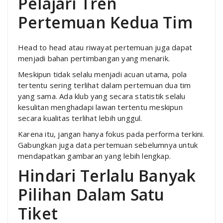
Pelajari Tren
Pertemuan Kedua Tim
Head to head atau riwayat pertemuan juga dapat
menjadi bahan pertimbangan yang menarik.
Meskipun tidak selalu menjadi acuan utama, pola
tertentu sering terlihat dalam pertemuan dua tim
yang sama. Ada klub yang secara statistik selalu
kesulitan menghadapi lawan tertentu meskipun
secara kualitas terlihat lebih unggul.
Karena itu, jangan hanya fokus pada performa terkini.
Gabungkan juga data pertemuan sebelumnya untuk
mendapatkan gambaran yang lebih lengkap.
Hindari Terlalu Banyak
Pilihan Dalam Satu
Tiket