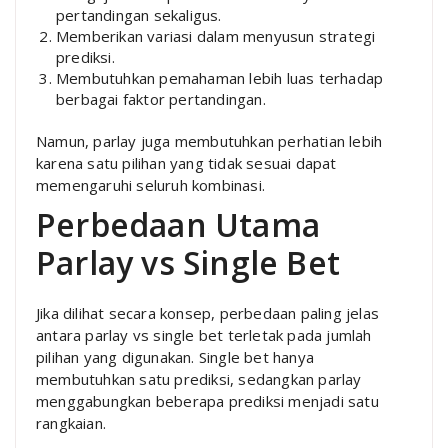
pertandingan sekaligus.
Memberikan variasi dalam menyusun strategi
prediksi.
Membutuhkan pemahaman lebih luas terhadap
berbagai faktor pertandingan.
Namun, parlay juga membutuhkan perhatian lebih
karena satu pilihan yang tidak sesuai dapat
memengaruhi seluruh kombinasi.
Perbedaan Utama
Parlay vs Single Bet
Jika dilihat secara konsep, perbedaan paling jelas
antara parlay vs single bet terletak pada jumlah
pilihan yang digunakan. Single bet hanya
membutuhkan satu prediksi, sedangkan parlay
menggabungkan beberapa prediksi menjadi satu
rangkaian.