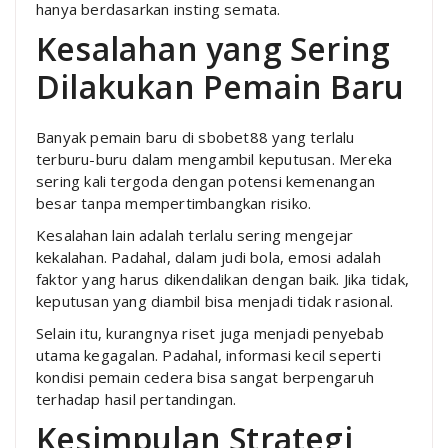
hanya berdasarkan insting semata.
Kesalahan yang Sering
Dilakukan Pemain Baru
Banyak pemain baru di sbobet88 yang terlalu
terburu-buru dalam mengambil keputusan. Mereka
sering kali tergoda dengan potensi kemenangan
besar tanpa mempertimbangkan risiko.
Kesalahan lain adalah terlalu sering mengejar
kekalahan. Padahal, dalam judi bola, emosi adalah
faktor yang harus dikendalikan dengan baik. Jika tidak,
keputusan yang diambil bisa menjadi tidak rasional.
Selain itu, kurangnya riset juga menjadi penyebab
utama kegagalan. Padahal, informasi kecil seperti
kondisi pemain cedera bisa sangat berpengaruh
terhadap hasil pertandingan.
Kesimpulan Strategi