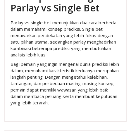
Parlay vs Single Bet
Parlay vs single bet menunjukkan dua cara berbeda
dalam memahami konsep prediksi. Single bet
menawarkan pendekatan yang lebih fokus dengan
satu pilihan utama, sedangkan parlay menghadirkan
kombinasi beberapa prediksi yang membutuhkan
analisis lebih luas.
Bagi pemain yang ingin mengenal dunia prediksi lebih
dalam, memahami karakteristik keduanya merupakan
langkah penting. Dengan mengetahui kelebihan,
tantangan, dan perbedaan masing-masing konsep,
pemain dapat memiliki wawasan yang lebih baik
dalam membaca peluang serta membuat keputusan
yang lebih terarah.