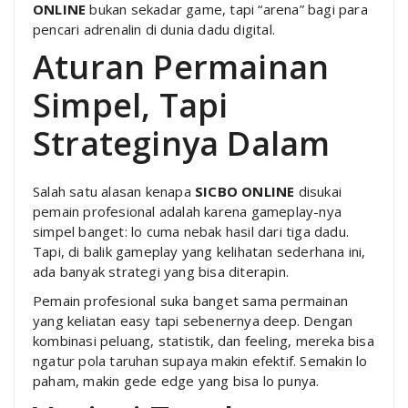
ONLINE
bukan sekadar game, tapi “arena” bagi para
pencari adrenalin di dunia dadu digital.
Aturan Permainan
Simpel, Tapi
Strateginya Dalam
Salah satu alasan kenapa
SICBO ONLINE
disukai
pemain profesional adalah karena gameplay-nya
simpel banget: lo cuma nebak hasil dari tiga dadu.
Tapi, di balik gameplay yang kelihatan sederhana ini,
ada banyak strategi yang bisa diterapin.
Pemain profesional suka banget sama permainan
yang keliatan easy tapi sebenernya deep. Dengan
kombinasi peluang, statistik, dan feeling, mereka bisa
ngatur pola taruhan supaya makin efektif. Semakin lo
paham, makin gede edge yang bisa lo punya.