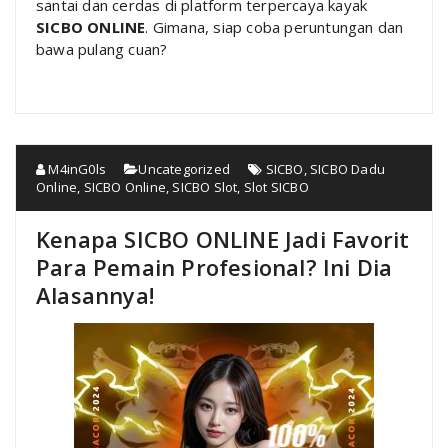
santai dan cerdas di platform terpercaya kayak
SICBO ONLINE
. Gimana, siap coba peruntungan dan
bawa pulang cuan?
M4inG0ls
Uncategorized
SICBO
,
SICBO Dadu
Online
,
SICBO Online
,
SICBO Slot
,
Slot SICBO
Kenapa SICBO ONLINE Jadi Favorit
Para Pemain Profesional? Ini Dia
Alasannya!