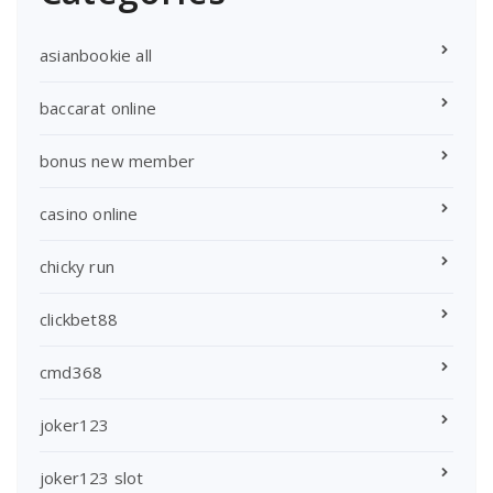
asianbookie all
baccarat online
bonus new member
casino online
chicky run
clickbet88
cmd368
joker123
joker123 slot