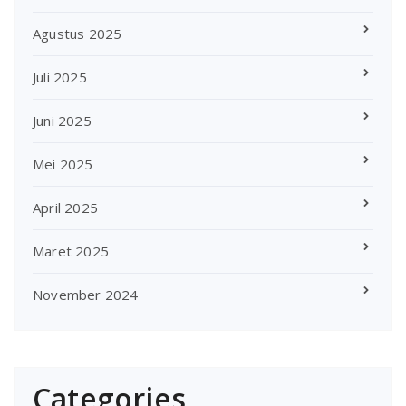
Agustus 2025
Juli 2025
Juni 2025
Mei 2025
April 2025
Maret 2025
November 2024
Categories