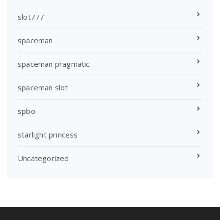
slot777
spaceman
spaceman pragmatic
spaceman slot
spbo
starlight princess
Uncategorized