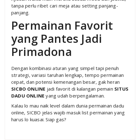
tanpa perlu ribet cari meja atau setting panjang-
panjang.
Permainan Favorit
yang Pantes Jadi
Primadona
Dengan kombinasi aturan yang simpel tapi penuh
strategi, variasi taruhan lengkap, tempo permainan
cepat, dan potensi kemenangan besar, gak heran
SICBO ONLINE
jadi favorit di kalangan pemain
SITUS
DADU ONLINE
yang udah berpengalaman.
Kalau lo mau naik level dalam dunia permainan dadu
online, SICBO jelas wajib masuk list permainan yang
harus lo kuasai. Siap gas?