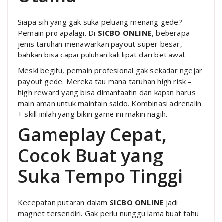
Siapa sih yang gak suka peluang menang gede?
Pemain pro apalagi. Di
SICBO ONLINE
, beberapa
jenis taruhan menawarkan payout super besar,
bahkan bisa capai puluhan kali lipat dari bet awal.
Meski begitu, pemain profesional gak sekadar ngejar
payout gede. Mereka tau mana taruhan high risk –
high reward yang bisa dimanfaatin dan kapan harus
main aman untuk maintain saldo. Kombinasi adrenalin
+ skill inilah yang bikin game ini makin nagih.
Gameplay Cepat,
Cocok Buat yang
Suka Tempo Tinggi
Kecepatan putaran dalam
SICBO ONLINE
jadi
magnet tersendiri. Gak perlu nunggu lama buat tahu