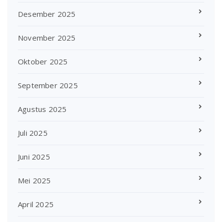
Desember 2025
November 2025
Oktober 2025
September 2025
Agustus 2025
Juli 2025
Juni 2025
Mei 2025
April 2025