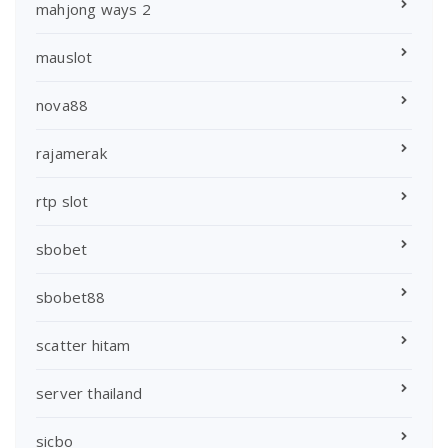
mahjong ways 2
mauslot
nova88
rajamerak
rtp slot
sbobet
sbobet88
scatter hitam
server thailand
sicbo