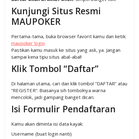
Kunjungi Situs Resmi
MAUPOKER
Pertama-tama, buka browser favorit kamu dan ketik:
maupoker login
Pastikan kamu masuk ke situs yang asli, ya. Jangan
sampai kena tipu situs abal-abal!
Klik Tombol “Daftar”
Di halaman utama, cari dan klik tombol “DAFTAR” atau
“REGISTER”. Biasanya sih tombolnya warna
mencolok, jadi gampang banget dicari.
Isi Formulir Pendaftaran
Kamu akan diminta isi data kayak:
Username (buat login nanti)