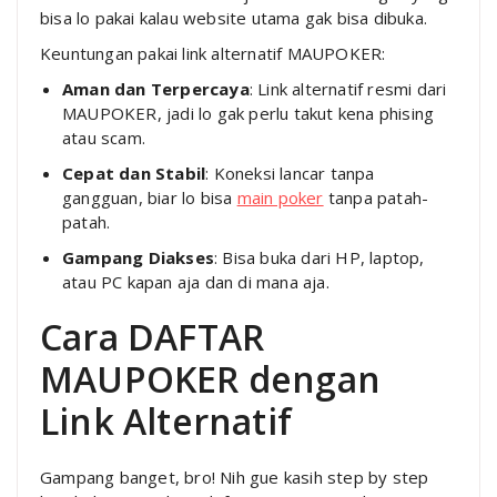
bisa lo pakai kalau website utama gak bisa dibuka.
Keuntungan pakai link alternatif MAUPOKER:
Aman dan Terpercaya
: Link alternatif resmi dari
MAUPOKER, jadi lo gak perlu takut kena phising
atau scam.
Cepat dan Stabil
: Koneksi lancar tanpa
gangguan, biar lo bisa
main poker
tanpa patah-
patah.
Gampang Diakses
: Bisa buka dari HP, laptop,
atau PC kapan aja dan di mana aja.
Cara DAFTAR
MAUPOKER dengan
Link Alternatif
Gampang banget, bro! Nih gue kasih step by step