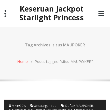
Skip
Keseruan Jackpot
to
content
Starlight Princess
Tag Archives: situs MAUPOKER
Home
/
Posts tagged "situs MAUPOKER"
M4inG0ls
Uncategorized
Daftar MAUPOKER
,
MAUPOKER
,
MAUPOKER link alternatif
,
MAUPOKER login
,