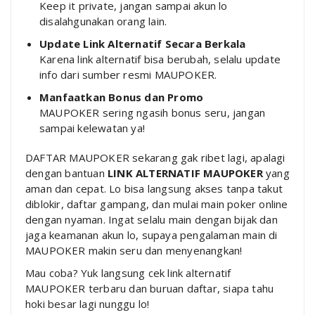
Keep it private, jangan sampai akun lo
disalahgunakan orang lain.
Update Link Alternatif Secara Berkala
Karena link alternatif bisa berubah, selalu update
info dari sumber resmi MAUPOKER.
Manfaatkan Bonus dan Promo
MAUPOKER sering ngasih bonus seru, jangan
sampai kelewatan ya!
DAFTAR MAUPOKER sekarang gak ribet lagi, apalagi
dengan bantuan
LINK ALTERNATIF MAUPOKER
yang
aman dan cepat. Lo bisa langsung akses tanpa takut
diblokir, daftar gampang, dan mulai main poker online
dengan nyaman. Ingat selalu main dengan bijak dan
jaga keamanan akun lo, supaya pengalaman main di
MAUPOKER makin seru dan menyenangkan!
Mau coba? Yuk langsung cek link alternatif
MAUPOKER terbaru dan buruan daftar, siapa tahu
hoki besar lagi nunggu lo!