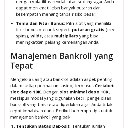
dengan volatilitas rendah atau sedang agar Anda
dapat menikmati lebih banyak putaran dan
kesempatan menang tanpa risiko besar.
Tema dan Fitur Bonus
: Pilih slot yang memiliki
fitur bonus menarik seperti
putaran gratis
(free
spins),
wilds
, atau
multipliers
yang bisa
meningkatkan peluang kemenangan Anda.
Manajemen Bankroll yang
Tepat
Mengelola uang atau bankroll adalah aspek penting
dalam setiap permainan kasino, termasuk
Ceriabet
slot depo 10K
. Dengan
slot minimal depo 10K
,
meskipun modal yang digunakan kecil, pengelolaan
bankroll yang baik tetap diperlukan agar Anda tidak
cepat kehabisan dana. Berikut beberapa tips untuk
manajemen bankroll yang baik:
Tentukan Batas Deposit
: Tentukan jumlah