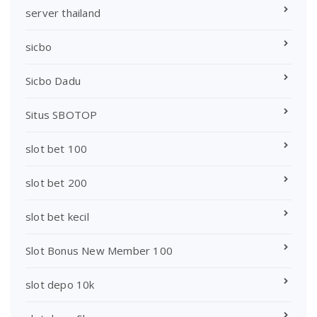
server thailand
sicbo
Sicbo Dadu
Situs SBOTOP
slot bet 100
slot bet 200
slot bet kecil
Slot Bonus New Member 100
slot depo 10k