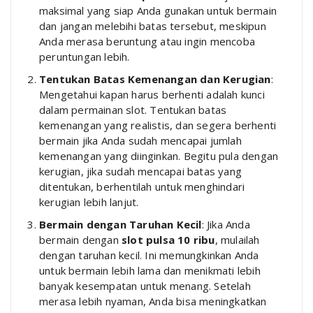
maksimal yang siap Anda gunakan untuk bermain
dan jangan melebihi batas tersebut, meskipun
Anda merasa beruntung atau ingin mencoba
peruntungan lebih.
Tentukan Batas Kemenangan dan Kerugian
:
Mengetahui kapan harus berhenti adalah kunci
dalam permainan slot. Tentukan batas
kemenangan yang realistis, dan segera berhenti
bermain jika Anda sudah mencapai jumlah
kemenangan yang diinginkan. Begitu pula dengan
kerugian, jika sudah mencapai batas yang
ditentukan, berhentilah untuk menghindari
kerugian lebih lanjut.
Bermain dengan Taruhan Kecil
: Jika Anda
bermain dengan
slot pulsa 10 ribu
, mulailah
dengan taruhan kecil. Ini memungkinkan Anda
untuk bermain lebih lama dan menikmati lebih
banyak kesempatan untuk menang. Setelah
merasa lebih nyaman, Anda bisa meningkatkan