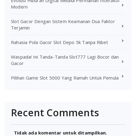
Evolusi Hiburan Digital Melalui Permainan Interaktif
Modern
Slot Gacor Dengan Sistem Keamanan Dua Faktor
Terjamin
Rahasia Pola Gacor Slot Depo 5k Tanpa Ribet
Waspada! Ini Tanda-Tanda Slot777 Lagi Bocor dan
Gacor
Pilihan Game Slot 5000 Yang Ramah Untuk Pemula
Recent Comments
Tidak ada komentar untuk ditampilkan.