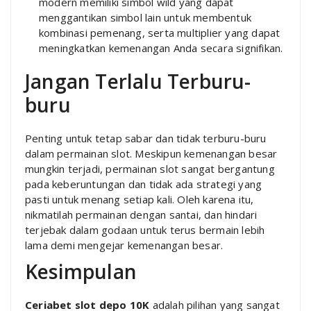
modern memiliki simbol wild yang dapat
menggantikan simbol lain untuk membentuk
kombinasi pemenang, serta multiplier yang dapat
meningkatkan kemenangan Anda secara signifikan.
Jangan Terlalu Terburu-
buru
Penting untuk tetap sabar dan tidak terburu-buru
dalam permainan slot. Meskipun kemenangan besar
mungkin terjadi, permainan slot sangat bergantung
pada keberuntungan dan tidak ada strategi yang
pasti untuk menang setiap kali. Oleh karena itu,
nikmatilah permainan dengan santai, dan hindari
terjebak dalam godaan untuk terus bermain lebih
lama demi mengejar kemenangan besar.
Kesimpulan
Ceriabet slot depo 10K
adalah pilihan yang sangat