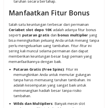
taruhan secara bertahap.
Manfaatkan Fitur Bonus
Salah satu keuntungan terbesar dari permainan
Ceriabet slot depo 10K
adalah adanya fitur bonus
seperti
putaran gratis
dan
bonus multiplier
yang
bisa meningkatkan peluang Anda untuk menang tanpa
perlu mengeluarkan uang tambahan. Fitur-fitur ini
sering kali muncul selama permainan dan dapat
memberikan keuntungan besar bagi pemain yang
memanfaatkannya dengan baik.
Putaran Gratis (Free Spins)
: Fitur ini
memungkinkan Anda untuk memutar gulungan
tanpa harus memasang taruhan tambahan. Ini
adalah kesempatan yang sangat baik untuk
memenangkan hadiah besar tanpa risiko
tambahan.
Wilds dan Multipliers
: Banyak mesin slot