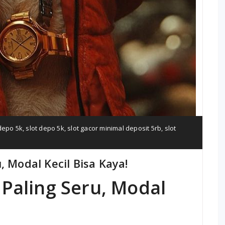
 depo 5k
,
slot depo 5k
,
slot gacor minimal deposit 5rb
,
slot
, Modal Kecil Bisa Kaya!
 Paling Seru, Modal