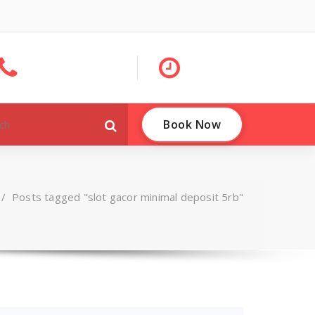
Book Now
/
Posts tagged "slot gacor minimal deposit 5rb"