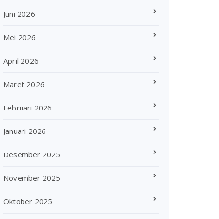
Juni 2026
Mei 2026
April 2026
Maret 2026
Februari 2026
Januari 2026
Desember 2025
November 2025
Oktober 2025