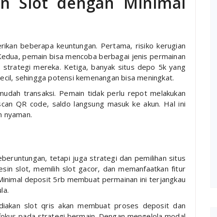
n Slot dengan Minimal
ikan beberapa keuntungan. Pertama, risiko kerugian
 Kedua, pemain bisa mencoba berbagai jenis permainan
strategi mereka. Ketiga, banyak situs depo 5k yang
cil, sehingga potensi kemenangan bisa meningkat.
mudah transaksi. Pemain tidak perlu repot melakukan
scan QR code, saldo langsung masuk ke akun. Hal ini
n nyaman.
eruntungan, tetapi juga strategi dan pemilihan situs
in slot, memilih slot gacor, dan memanfaatkan fitur
Minimal deposit 5rb membuat permainan ini terjangkau
la.
diakan slot qris akan membuat proses deposit dan
fokus pada strategi bermain. Dengan mengelola modal