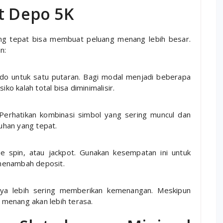
ot Depo 5K
ng tepat bisa membuat peluang menang lebih besar.
n:
ldo untuk satu putaran. Bagi modal menjadi beberapa
ko kalah total bisa diminimalisir.
. Perhatikan kombinasi simbol yang sering muncul dan
uhan yang tepat.
ee spin, atau jackpot. Gunakan kesempatan ini untuk
menambah deposit.
anya lebih sering memberikan kemenangan. Meskipun
 menang akan lebih terasa.