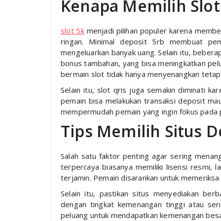
Kenapa Memilih Slot
slot 5k
menjadi pilihan populer karena memb
ringan. Minimal deposit 5rb membuat pe
mengeluarkan banyak uang. Selain itu, beber
bonus tambahan, yang bisa meningkatkan pe
bermain slot tidak hanya menyenangkan tetap
Selain itu, slot qris juga semakin diminati 
pemain bisa melakukan transaksi deposit mau
mempermudah pemain yang ingin fokus pada p
Tips Memilih Situs 
Salah satu faktor penting agar sering menang
terpercaya biasanya memiliki lisensi resmi,
terjamin. Pemain disarankan untuk memeriksa 
Selain itu, pastikan situs menyediakan berb
dengan tingkat kemenangan tinggi atau ser
peluang untuk mendapatkan kemenangan besar 