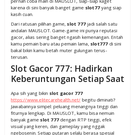
pernah coba main di MAUSLOT, siap-siap kaget
karena di sini banyak banget game
slot77
yang siap
kasih cuan.
Dari ratusan pilihan game,
slot 777
jadi salah satu
andalan MAUSLOT. Game-game ini punya reputasi
gacor, alias sering banget ngasih kemenangan. Entah
kamu pemain baru atau pemain lama,
slot777
di sini
bakal bikin kamu betah muter gulungan terus-
terusan.
Slot Gacor 777: Hadirkan
Keberuntungan Setiap Saat
Apa sih yang bikin
slot gacor 777
https://www.elitecarehealth.net/
begitu diminati?
Jawabannya simpel: peluang menangnya tinggi dan
fiturnya lengkap. Di MAUSLOT, kamu bisa nemuin
banyak game
slot 777
dengan RTP tinggi, efek
visual yang keren, dan gameplay yang nggak
ngebosenin. Setiap putaran selalu berasa spesial