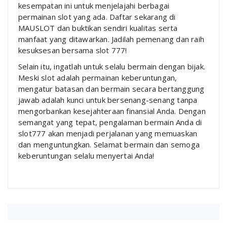
kesempatan ini untuk menjelajahi berbagai
permainan slot yang ada. Daftar sekarang di
MAUSLOT dan buktikan sendiri kualitas serta
manfaat yang ditawarkan. Jadilah pemenang dan raih
kesuksesan bersama slot 777!
Selain itu, ingatlah untuk selalu bermain dengan bijak.
Meski slot adalah permainan keberuntungan,
mengatur batasan dan bermain secara bertanggung
jawab adalah kunci untuk bersenang-senang tanpa
mengorbankan kesejahteraan finansial Anda. Dengan
semangat yang tepat, pengalaman bermain Anda di
slot777 akan menjadi perjalanan yang memuaskan
dan menguntungkan. Selamat bermain dan semoga
keberuntungan selalu menyertai Anda!