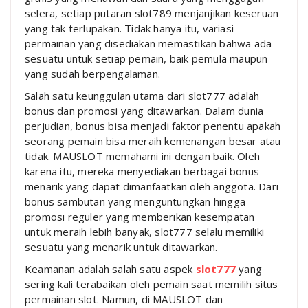
selera, setiap putaran slot789 menjanjikan keseruan
yang tak terlupakan. Tidak hanya itu, variasi
permainan yang disediakan memastikan bahwa ada
sesuatu untuk setiap pemain, baik pemula maupun
yang sudah berpengalaman.
Salah satu keunggulan utama dari slot777 adalah
bonus dan promosi yang ditawarkan. Dalam dunia
perjudian, bonus bisa menjadi faktor penentu apakah
seorang pemain bisa meraih kemenangan besar atau
tidak. MAUSLOT memahami ini dengan baik. Oleh
karena itu, mereka menyediakan berbagai bonus
menarik yang dapat dimanfaatkan oleh anggota. Dari
bonus sambutan yang menguntungkan hingga
promosi reguler yang memberikan kesempatan
untuk meraih lebih banyak, slot777 selalu memiliki
sesuatu yang menarik untuk ditawarkan.
Keamanan adalah salah satu aspek
slot777
yang
sering kali terabaikan oleh pemain saat memilih situs
permainan slot. Namun, di MAUSLOT dan