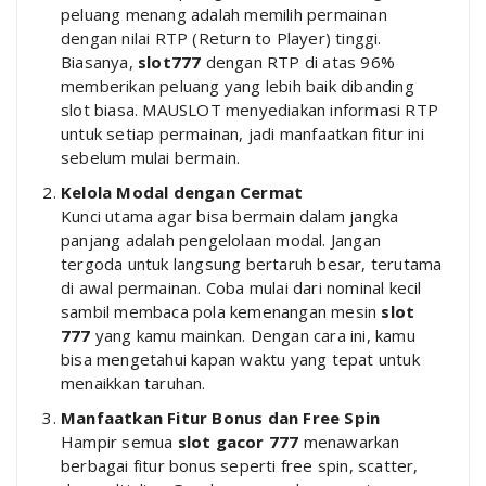
peluang menang adalah memilih permainan
dengan nilai RTP (Return to Player) tinggi.
Biasanya,
slot777
dengan RTP di atas 96%
memberikan peluang yang lebih baik dibanding
slot biasa. MAUSLOT menyediakan informasi RTP
untuk setiap permainan, jadi manfaatkan fitur ini
sebelum mulai bermain.
Kelola Modal dengan Cermat
Kunci utama agar bisa bermain dalam jangka
panjang adalah pengelolaan modal. Jangan
tergoda untuk langsung bertaruh besar, terutama
di awal permainan. Coba mulai dari nominal kecil
sambil membaca pola kemenangan mesin
slot
777
yang kamu mainkan. Dengan cara ini, kamu
bisa mengetahui kapan waktu yang tepat untuk
menaikkan taruhan.
Manfaatkan Fitur Bonus dan Free Spin
Hampir semua
slot gacor 777
menawarkan
berbagai fitur bonus seperti free spin, scatter,