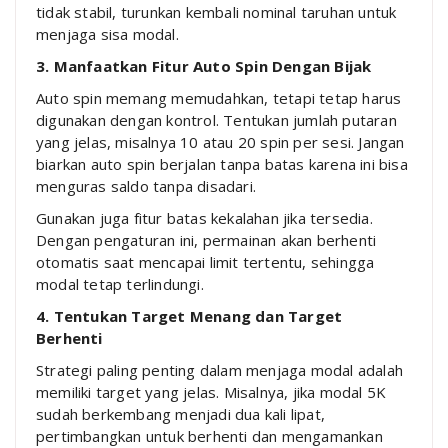
tidak stabil, turunkan kembali nominal taruhan untuk
menjaga sisa modal.
3. Manfaatkan Fitur Auto Spin Dengan Bijak
Auto spin memang memudahkan, tetapi tetap harus
digunakan dengan kontrol. Tentukan jumlah putaran
yang jelas, misalnya 10 atau 20 spin per sesi. Jangan
biarkan auto spin berjalan tanpa batas karena ini bisa
menguras saldo tanpa disadari.
Gunakan juga fitur batas kekalahan jika tersedia.
Dengan pengaturan ini, permainan akan berhenti
otomatis saat mencapai limit tertentu, sehingga
modal tetap terlindungi.
4. Tentukan Target Menang dan Target
Berhenti
Strategi paling penting dalam menjaga modal adalah
memiliki target yang jelas. Misalnya, jika modal 5K
sudah berkembang menjadi dua kali lipat,
pertimbangkan untuk berhenti dan mengamankan