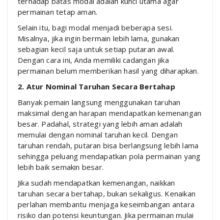
terhadap batas modal adalah kunci utama agar
permainan tetap aman.
Selain itu, bagi modal menjadi beberapa sesi.
Misalnya, jika ingin bermain lebih lama, gunakan
sebagian kecil saja untuk setiap putaran awal.
Dengan cara ini, Anda memiliki cadangan jika
permainan belum memberikan hasil yang diharapkan.
2. Atur Nominal Taruhan Secara Bertahap
Banyak pemain langsung menggunakan taruhan
maksimal dengan harapan mendapatkan kemenangan
besar. Padahal, strategi yang lebih aman adalah
memulai dengan nominal taruhan kecil. Dengan
taruhan rendah, putaran bisa berlangsung lebih lama
sehingga peluang mendapatkan pola permainan yang
lebih baik semakin besar.
Jika sudah mendapatkan kemenangan, naikkan
taruhan secara bertahap, bukan sekaligus. Kenaikan
perlahan membantu menjaga keseimbangan antara
risiko dan potensi keuntungan. Jika permainan mulai