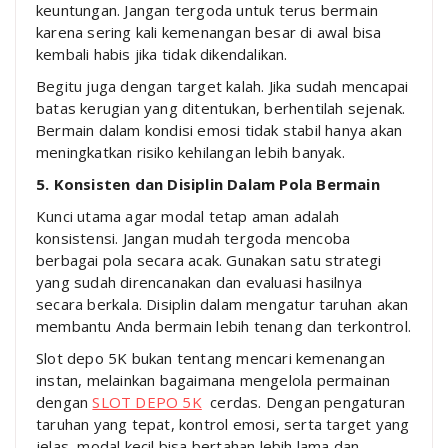
keuntungan. Jangan tergoda untuk terus bermain
karena sering kali kemenangan besar di awal bisa
kembali habis jika tidak dikendalikan.
Begitu juga dengan target kalah. Jika sudah mencapai
batas kerugian yang ditentukan, berhentilah sejenak.
Bermain dalam kondisi emosi tidak stabil hanya akan
meningkatkan risiko kehilangan lebih banyak.
5. Konsisten dan Disiplin Dalam Pola Bermain
Kunci utama agar modal tetap aman adalah
konsistensi. Jangan mudah tergoda mencoba
berbagai pola secara acak. Gunakan satu strategi
yang sudah direncanakan dan evaluasi hasilnya
secara berkala. Disiplin dalam mengatur taruhan akan
membantu Anda bermain lebih tenang dan terkontrol.
Slot depo 5K bukan tentang mencari kemenangan
instan, melainkan bagaimana mengelola permainan
dengan
SLOT DEPO 5K
cerdas. Dengan pengaturan
taruhan yang tepat, kontrol emosi, serta target yang
jelas, modal kecil bisa bertahan lebih lama dan