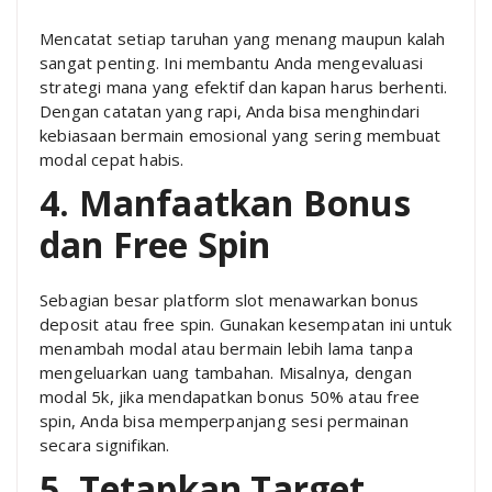
Mencatat setiap taruhan yang menang maupun kalah
sangat penting. Ini membantu Anda mengevaluasi
strategi mana yang efektif dan kapan harus berhenti.
Dengan catatan yang rapi, Anda bisa menghindari
kebiasaan bermain emosional yang sering membuat
modal cepat habis.
4. Manfaatkan Bonus
dan Free Spin
Sebagian besar platform slot menawarkan bonus
deposit atau free spin. Gunakan kesempatan ini untuk
menambah modal atau bermain lebih lama tanpa
mengeluarkan uang tambahan. Misalnya, dengan
modal 5k, jika mendapatkan bonus 50% atau free
spin, Anda bisa memperpanjang sesi permainan
secara signifikan.
5. Tetapkan Target