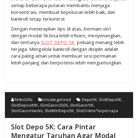
setiap beberapa putaran membantu menjaga
konsentrasi, membuat keputusan lebih baik, dan
bankroll tetap terkontrol.
Dengan menerapkan tips di atas, bermain slot
dengan modal 5k bisa lebih efisien, menyenangkan,
dan tentunya
SLOT DEPO 5K
peluang menang lebih
terjaga. Mengelola bankroll dengan disiplin adalah
cara paling aman untuk membuat sesi permainan
lebih panjang dan berpotensi lebih menguntungkan.
M4inG0ls
Uncategorized
Depo5K
,
SlotDepo5K
,
SlotDeposit5K
,
SlotGacor2026
,
SlotGacor5K
,
SlotGacorHariIni
,
SlotMinDepo5K
,
SlotOnlineTerpercaya
Slot Depo 5K: Cara Pintar
Mengatur Taruhan Agar Modal