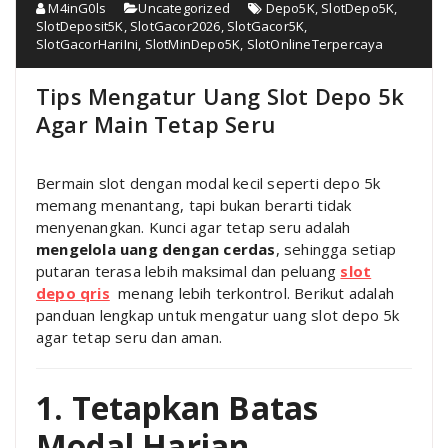
M4inG0ls
Uncategorized
Depo5K
,
SlotDepo5K
,
SlotDeposit5K
,
SlotGacor2026
,
SlotGacor5K
,
SlotGacorHariIni
,
SlotMinDepo5K
,
SlotOnlineTerpercaya
Tips Mengatur Uang Slot Depo 5k
Agar Main Tetap Seru
Bermain slot dengan modal kecil seperti depo 5k
memang menantang, tapi bukan berarti tidak
menyenangkan. Kunci agar tetap seru adalah
mengelola uang dengan cerdas
, sehingga setiap
putaran terasa lebih maksimal dan peluang
slot
depo qris
menang lebih terkontrol. Berikut adalah
panduan lengkap untuk mengatur uang slot depo 5k
agar tetap seru dan aman.
1. Tetapkan Batas
Modal Harian