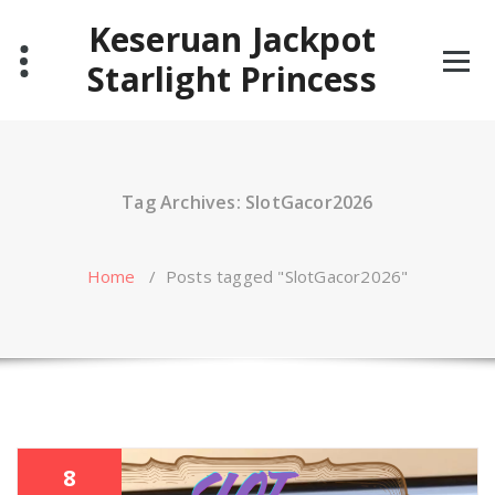
Skip
Keseruan Jackpot
to
content
Starlight Princess
Tag Archives: SlotGacor2026
Home
/
Posts tagged "SlotGacor2026"
8