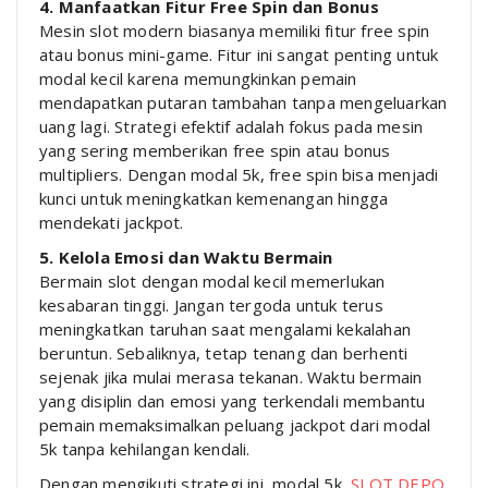
4. Manfaatkan Fitur Free Spin dan Bonus
Mesin slot modern biasanya memiliki fitur free spin
atau bonus mini-game. Fitur ini sangat penting untuk
modal kecil karena memungkinkan pemain
mendapatkan putaran tambahan tanpa mengeluarkan
uang lagi. Strategi efektif adalah fokus pada mesin
yang sering memberikan free spin atau bonus
multipliers. Dengan modal 5k, free spin bisa menjadi
kunci untuk meningkatkan kemenangan hingga
mendekati jackpot.
5. Kelola Emosi dan Waktu Bermain
Bermain slot dengan modal kecil memerlukan
kesabaran tinggi. Jangan tergoda untuk terus
meningkatkan taruhan saat mengalami kekalahan
beruntun. Sebaliknya, tetap tenang dan berhenti
sejenak jika mulai merasa tekanan. Waktu bermain
yang disiplin dan emosi yang terkendali membantu
pemain memaksimalkan peluang jackpot dari modal
5k tanpa kehilangan kendali.
Dengan mengikuti strategi ini, modal 5k
SLOT DEPO