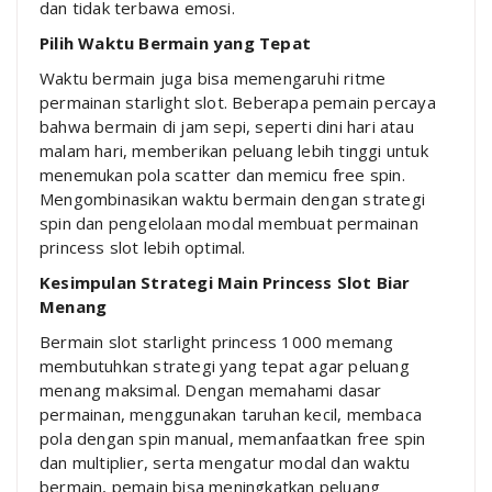
dan tidak terbawa emosi.
Pilih Waktu Bermain yang Tepat
Waktu bermain juga bisa memengaruhi ritme
permainan starlight slot. Beberapa pemain percaya
bahwa bermain di jam sepi, seperti dini hari atau
malam hari, memberikan peluang lebih tinggi untuk
menemukan pola scatter dan memicu free spin.
Mengombinasikan waktu bermain dengan strategi
spin dan pengelolaan modal membuat permainan
princess slot lebih optimal.
Kesimpulan Strategi Main Princess Slot Biar
Menang
Bermain slot starlight princess 1000 memang
membutuhkan strategi yang tepat agar peluang
menang maksimal. Dengan memahami dasar
permainan, menggunakan taruhan kecil, membaca
pola dengan spin manual, memanfaatkan free spin
dan multiplier, serta mengatur modal dan waktu
bermain, pemain bisa meningkatkan peluang