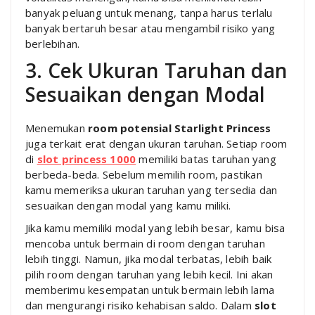
banyak peluang untuk menang, tanpa harus terlalu
banyak bertaruh besar atau mengambil risiko yang
berlebihan.
3. Cek Ukuran Taruhan dan
Sesuaikan dengan Modal
Menemukan
room potensial Starlight Princess
juga terkait erat dengan ukuran taruhan. Setiap room
di
slot princess 1000
memiliki batas taruhan yang
berbeda-beda. Sebelum memilih room, pastikan
kamu memeriksa ukuran taruhan yang tersedia dan
sesuaikan dengan modal yang kamu miliki.
Jika kamu memiliki modal yang lebih besar, kamu bisa
mencoba untuk bermain di room dengan taruhan
lebih tinggi. Namun, jika modal terbatas, lebih baik
pilih room dengan taruhan yang lebih kecil. Ini akan
memberimu kesempatan untuk bermain lebih lama
dan mengurangi risiko kehabisan saldo. Dalam
slot