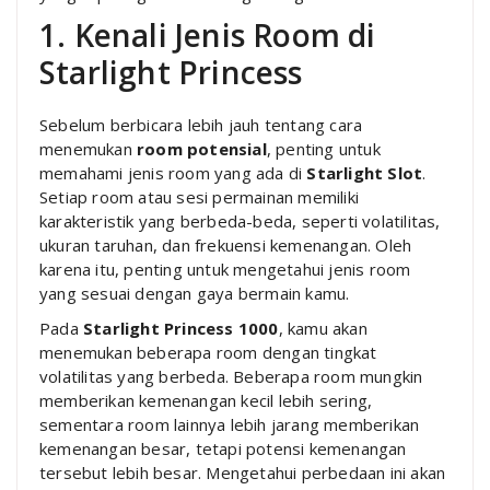
1. Kenali Jenis Room di
Starlight Princess
Sebelum berbicara lebih jauh tentang cara
menemukan
room potensial
, penting untuk
memahami jenis room yang ada di
Starlight Slot
.
Setiap room atau sesi permainan memiliki
karakteristik yang berbeda-beda, seperti volatilitas,
ukuran taruhan, dan frekuensi kemenangan. Oleh
karena itu, penting untuk mengetahui jenis room
yang sesuai dengan gaya bermain kamu.
Pada
Starlight Princess 1000
, kamu akan
menemukan beberapa room dengan tingkat
volatilitas yang berbeda. Beberapa room mungkin
memberikan kemenangan kecil lebih sering,
sementara room lainnya lebih jarang memberikan
kemenangan besar, tetapi potensi kemenangan
tersebut lebih besar. Mengetahui perbedaan ini akan