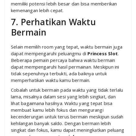
memiliki potensi lebih besar dan bisa memberikan
kemenangan lebih cepat.
7. Perhatikan Waktu
Bermain
Selain memilih room yang tepat, waktu bermain juga
dapat mempengaruhi peluangmu di
Princess Slot
.
Beberapa pemain percaya bahwa waktu bermain
dapat mempengaruhi hasil permainan. Meskipun ini
tidak sepenuhnya terbukti, ada baiknya untuk
memperhatikan waktu kamu bermain.
Cobalah untuk bermain pada waktu yang tidak terlalu
lama, misalnya dalam sesi yang lebih singkat, dan
lihat bagaimana hasilnya. Waktu yang tepat bisa
membuat kamu lebih fokus dan mengurangi
kecenderungan untuk terus bermain meskipun sudah
kehilangan banyak saldo. Dengan bermain lebih
singkat dan fokus, kamu dapat meningkatkan peluang