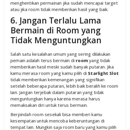
menghentikan permainan jika sudah mencapai target
atau jika room tidak memberikan hasil yang baik.
6. Jangan Terlalu Lama
Bermain di Room yang
Tidak Menguntungkan
Salah satu kesalahan umum yang sering dilakukan
pemain adalah terus bermain di
room
yang tidak
memberikan hasil meski sudah banyak putaran. Jika
kamu merasa room yang kamu pilih di
Starlight Slot
tidak memberikan kemenangan yang signifikan
setelah beberapa putaran, lebih baik beralih ke room
lain. Jangan terjebak dalam putaran yang tidak
menguntungkan hanya karena merasa harus
memaksakan diri untuk terus bermain.
Berpindah room sesekali bisa memberi kamu
kesempatan untuk mencoba keberuntungan di
tempat lain. Mungkin saja room baru yang kamu pilih