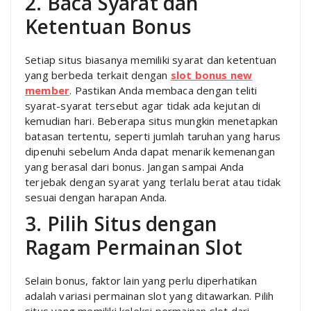
2. Baca Syarat dan
Ketentuan Bonus
Setiap situs biasanya memiliki syarat dan ketentuan
yang berbeda terkait dengan
slot bonus new
member
. Pastikan Anda membaca dengan teliti
syarat-syarat tersebut agar tidak ada kejutan di
kemudian hari. Beberapa situs mungkin menetapkan
batasan tertentu, seperti jumlah taruhan yang harus
dipenuhi sebelum Anda dapat menarik kemenangan
yang berasal dari bonus. Jangan sampai Anda
terjebak dengan syarat yang terlalu berat atau tidak
sesuai dengan harapan Anda.
3. Pilih Situs dengan
Ragam Permainan Slot
Selain bonus, faktor lain yang perlu diperhatikan
adalah variasi permainan slot yang ditawarkan. Pilih
situs yang memiliki koleksi permainan slot dari