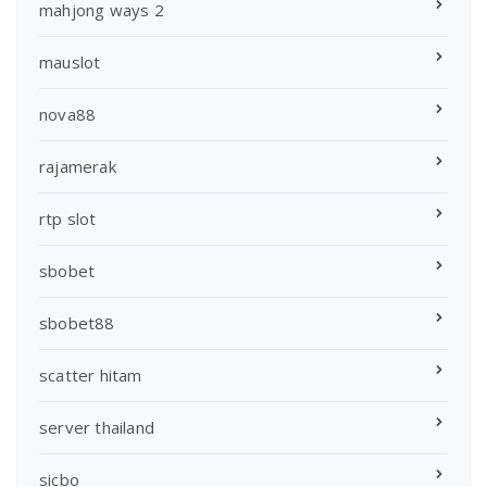
mahjong ways 2
mauslot
nova88
rajamerak
rtp slot
sbobet
sbobet88
scatter hitam
server thailand
sicbo