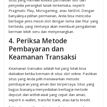
penyedia perangkat lunak terkemuka, seperti
Pragmatic Play, Microgaming, atau NetEnt. Dengan
banyaknya pilihan permainan, Anda bisa mencoba
berbagai jenis mesin slot dengan tema dan fitur yang
berbeda, yang tentunya akan membuat pengalaman
bermain lebih seru dan menyenangkan.
4. Periksa Metode
Pembayaran dan
Keamanan Transaksi
Keamanan transaksi adalah hal yang tidak bisa
diabaikan ketika bermain di situs slot online. Pastikan
situs yang Anda pilih menawarkan metode
pembayaran yang aman dan terpercaya. Situs yang
bagus biasanya menyediakan berbagai metode
deposit dan withdrawal yang cepat dan aman,
seperti e-wallet, transfer bank, atau kartu kredit.