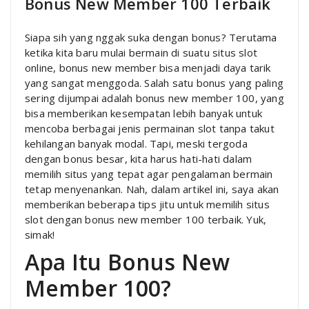
Bonus New Member 100 Terbaik
Siapa sih yang nggak suka dengan bonus? Terutama
ketika kita baru mulai bermain di suatu situs slot
online, bonus new member bisa menjadi daya tarik
yang sangat menggoda. Salah satu bonus yang paling
sering dijumpai adalah bonus new member 100, yang
bisa memberikan kesempatan lebih banyak untuk
mencoba berbagai jenis permainan slot tanpa takut
kehilangan banyak modal. Tapi, meski tergoda
dengan bonus besar, kita harus hati-hati dalam
memilih situs yang tepat agar pengalaman bermain
tetap menyenankan. Nah, dalam artikel ini, saya akan
memberikan beberapa tips jitu untuk memilih situs
slot dengan bonus new member 100 terbaik. Yuk,
simak!
Apa Itu Bonus New
Member 100?